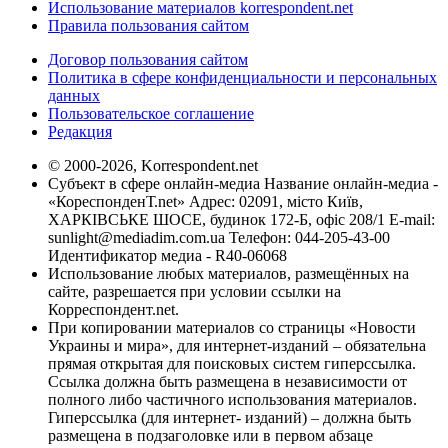
Использование материалов korrespondent.net
Правила пользования сайтом
Договор пользования сайтом
Политика в сфере конфиденциальности и персональных
данных
Пользовательское соглашение
Редакция
© 2000-2026, Korrespondent.net
Субъект в сфере онлайн-медиа Название онлайн-медиа -
«КореспонденТ.net» Адрес: 02091, місто Київ,
ХАРКІВСЬКЕ ШОСЕ, будинок 172-Б, офіс 208/1 E-mail:
sunlight@mediadim.com.ua
Телефон: 044-205-43-00
Идентификатор медиа - R40-06068
Использование любых материалов, размещённых на
сайте, разрешается при условии ссылки на
Корреспондент.net.
При копировании материалов со страницы «Новости
Украины и мира», для интернет-изданий – обязательна
прямая открытая для поисковых систем гиперссылка.
Ссылка должна быть размещена в независимости от
полного либо частичного использования материалов.
Гиперссылка (для интернет- изданий) – должна быть
размещена в подзаголовке или в первом абзаце