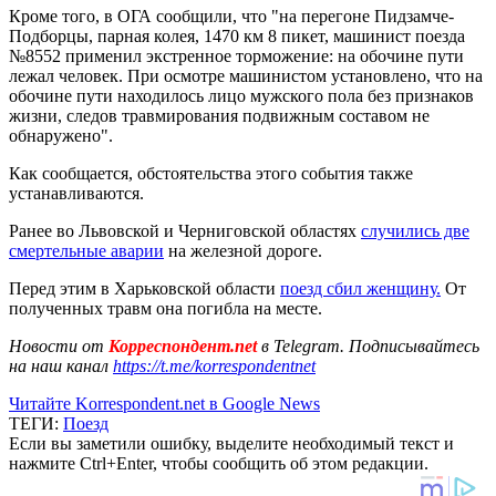
Кроме того, в ОГА сообщили, что "на перегоне Пидзамче-
Подборцы, парная колея, 1470 км 8 пикет, машинист поезда
№8552 применил экстренное торможение: на обочине пути
лежал человек. При осмотре машинистом установлено, что на
обочине пути находилось лицо мужского пола без признаков
жизни, следов травмирования подвижным составом не
обнаружено".
Как сообщается, обстоятельства этого события также
устанавливаются.
Ранее во Львовской и Черниговской областях
случились две
смертельные аварии
на железной дороге.
Перед этим в Харьковской области
поезд сбил женщину.
От
полученных травм она погибла на месте.
Новости от
Корреспондент.net
в Telegram. Подписывайтесь
на наш канал
https://t.me/korrespondentnet
Читайте Korrespondent.net в Google News
ТЕГИ:
Поезд
Если вы заметили ошибку, выделите необходимый текст и
нажмите Ctrl+Enter, чтобы сообщить об этом редакции.