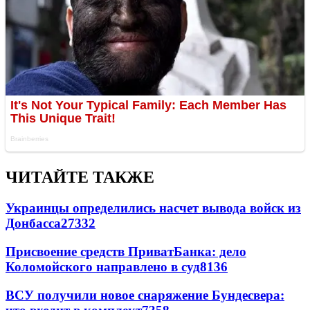
ЧИТАЙТЕ ТАКЖЕ
Украинцы определились насчет вывода войск из
Донбасса
27332
Присвоение средств ПриватБанка: дело
Коломойского направлено в суд
8136
ВСУ получили новое снаряжение Бундесвера: