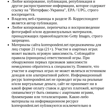
Любое копирование, публикация, републикация и
другое распространение информации, которое содержит
ссылку на "Интерфакс-Украина", EPA / UPG, строго
воспрещается.
Владелец веб-страницы в разделе Я- Корреспондент
является автор публикации.
Любое копирование, перепечатка и воспроизведение
фотографий и/или аудиовизуальных материалов,
принадлежащих правообладателю Getty Images, строго
запрещено.
Материалы сайта korrespondent.net предназначены для
лиц старше 21 года (21+). Участие в азартных играх
может вызвать игровую зависимость. Соблюдайте
правила (принципы) ответственной игры. При
обнаружении первых признаков зависимости
немедленно обратитесь к специалисту. Помните, что
участие в азартных играх не может являться источником
доходов или альтернативой работе. Информационный
ресурс korrespondent.net не проводит игры на реальные
и/или виртуальные деньги, сайт не принимает ни в
какой форме оплату ставок и других платежей, которые
связаны/могут быть связаны с азартными играми,
букмекерами или тотализаторами. Какие-либо
материалы на информационном ресурсе
korrespondent.net публикуются исключительно в