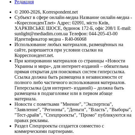
Редакция
© 2000-2026, Korrespondent.net
Субъект в сфере онлайн-медиа Название онлайн-медиа -
«КореспонденТ.net» Адрес: 02091, місто Київ,
ХАРКІВСЬКЕ ШОСЕ, будинок 172-Б, офіс 208/1 E-mail:
sunlight@mediadim.com.ua
Телефон: 044-205-43-00
Идентификатор медиа - R40-06068
Использование любых материалов, размещённых на
сайте, разрешается при условии ссылки на
Корреспондент.net.
При копировании материалов со страницы «Новости
Украины и мира», для интернет-изданий – обязательна
прямая открытая для поисковых систем гиперссылка.
Ссылка должна быть размещена в независимости от
полного либо частичного использования материалов.
Гиперссылка (для интернет- изданий) – должна быть
размещена в подзаголовке или в первом абзаце
материала.
Новости с пометками "Мнение", "Экспертиза",
"Заявление", "Регионы", "Деньги", "Власть", "Выборы",
"Тест-драйв", "Спецпроекты", "Промо" публикуются на
правах рекламы.
Раздел Спецпроекты создается совместно с
коммерческими партнерами.