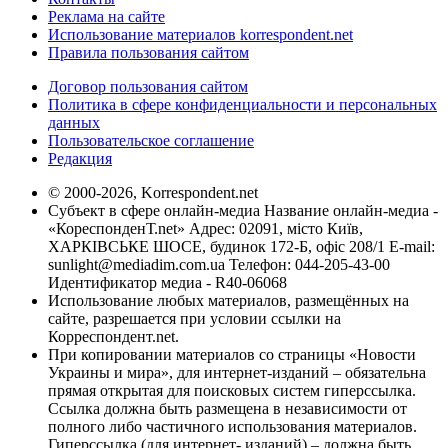
Реклама на сайте
Использование материалов korrespondent.net
Правила пользования сайтом
Договор пользования сайтом
Политика в сфере конфиденциальности и персональных
данных
Пользовательское соглашение
Редакция
© 2000-2026, Korrespondent.net
Субъект в сфере онлайн-медиа Название онлайн-медиа -
«КореспонденТ.net» Адрес: 02091, місто Київ,
ХАРКІВСЬКЕ ШОСЕ, будинок 172-Б, офіс 208/1 E-mail:
sunlight@mediadim.com.ua
Телефон: 044-205-43-00
Идентификатор медиа - R40-06068
Использование любых материалов, размещённых на
сайте, разрешается при условии ссылки на
Корреспондент.net.
При копировании материалов со страницы «Новости
Украины и мира», для интернет-изданий – обязательна
прямая открытая для поисковых систем гиперссылка.
Ссылка должна быть размещена в независимости от
полного либо частичного использования материалов.
Гиперссылка (для интернет- изданий) – должна быть