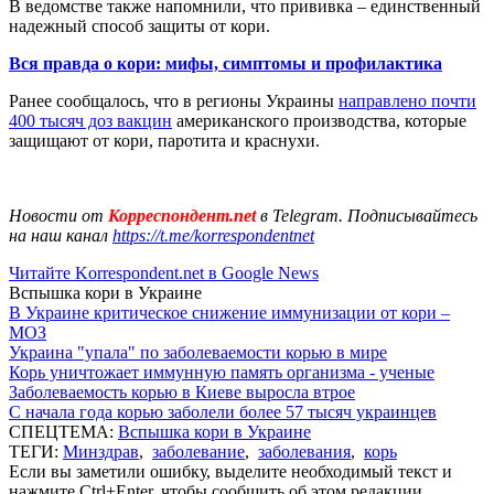
В ведомстве также напомнили, что прививка – единственный
надежный способ защиты от кори.
Вся правда о кори: мифы, симптомы и профилактика
Ранее сообщалось, что в регионы Украины
направлено почти
400 тысяч доз вакцин
американского производства, которые
защищают от кори, паротита и краснухи.
Новости от
Корреспондент.net
в Telegram. Подписывайтесь
на наш канал
https://t.me/korrespondentnet
Читайте Korrespondent.net в Google News
Вспышка кори в Украине
В Украине критическое снижение иммунизации от кори –
МОЗ
Украина "упала" по заболеваемости корью в мире
Корь уничтожает иммунную память организма - ученые
Заболеваемость корью в Киеве выросла втрое
С начала года корью заболели более 57 тысяч украинцев
СПЕЦТЕМА:
Вспышка кори в Украине
ТЕГИ:
Минздрав
,
заболевание
,
заболевания
,
корь
Если вы заметили ошибку, выделите необходимый текст и
нажмите Ctrl+Enter, чтобы сообщить об этом редакции.