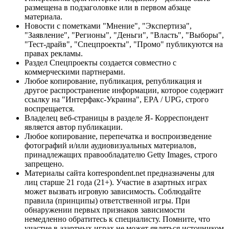
размещена в подзаголовке или в первом абзаце
материала.
Новости с пометками "Мнение", "Экспертиза",
"Заявление", "Регионы", "Деньги", "Власть", "Выборы",
"Тест-драйв", "Спецпроекты", "Промо" публикуются на
правах рекламы.
Раздел Спецпроекты создается совместно с
коммерческими партнерами.
Любое копирование, публикация, републикация и
другое распространение информации, которое содержит
ссылку на "Интерфакс-Украина", EPA / UPG, строго
воспрещается.
Владелец веб-страницы в разделе Я- Корреспондент
является автор публикации.
Любое копирование, перепечатка и воспроизведение
фотографий и/или аудиовизуальных материалов,
принадлежащих правообладателю Getty Images, строго
запрещено.
Материалы сайта korrespondent.net предназначены для
лиц старше 21 года (21+). Участие в азартных играх
может вызвать игровую зависимость. Соблюдайте
правила (принципы) ответственной игры. При
обнаружении первых признаков зависимости
немедленно обратитесь к специалисту. Помните, что
участие в азартных играх не может являться источником