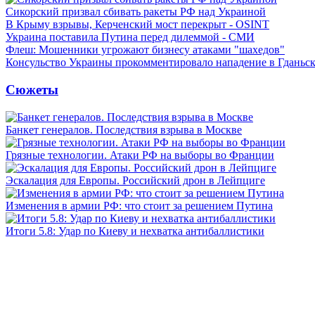
Сикорский призвал сбивать ракеты РФ над Украиной
В Крыму взрывы, Керченский мост перекрыт - OSINT
Украина поставила Путина перед дилеммой - СМИ
Флеш: Мошенники угрожают бизнесу атаками "шахедов"
Консульство Украины прокомментировало нападение в Гданьс
Сюжеты
Банкет генералов. Последствия взрыва в Москве
Грязные технологии. Атаки РФ на выборы во Франции
Эскалация для Европы. Российский дрон в Лейпциге
Изменения в армии РФ: что стоит за решением Путина
Итоги 5.8: Удар по Киеву и нехватка антибаллистики