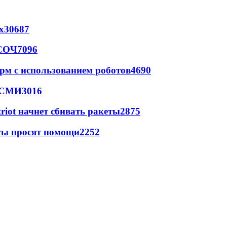
х
30687
 СОЧ
7096
рм с использованием роботов
4690
- СМИ
3016
triot начнет сбивать ракеты
2875
сты просят помощи
2252