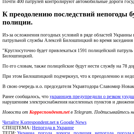
Почти 400 патрулей контролируют автомобильные дороги госу
К преодолению последствий непогоды б
полиции.
Из-за осложнения погодных условий в ряде областей Украины н
патрульной службы Алексей Билошпицкий во время заседания
"Круглосуточно будет привлекаться 1591 полицейский патруль 
Билошпицкий.
По его словам, также полицейские будут нести службу на 78 
При этом Билошпицкий подчеркнул, что к преодолению и недо
В свою очередь и.о. председателя Укравтодора Славомир Новак 
Ранее сообщалось, что
украинцев предупредили о резком ухуд
нарушениям электроснабжения населенных пунктов и движени
Новости от
Корреспондент.net
в Telegram. Подписывайтесь н
Читайте Korrespondent.net в Google News
СПЕЦТЕМА:
Непогода в Украине
ТЕГИ:
Украина
,
погода
,
дороги
,
полиция
,
непогода
,
погода 