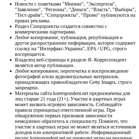
Новости с пометками "Мнение", "Экспертиза",
"Заявление", "Регионы", "Деньги", "Власть", "Выборы",
"Тест-драйв", "Спецпроекты", "Промо" публикуются на
правах рекламы.
Раздел Спецпроекты создается совместно с
коммерческими партнерами.
Любое копирование, публикация, републикация и
другое распространение информации, которое содержит
ссылку на "Интерфакс-Украина", EPA / UPG, строго
воспрещается.
Владелец веб-страницы в разделе Я- Корреспондент
является автор публикации.
Любое копирование, перепечатка и воспроизведение
фотографий и/или аудиовизуальных материалов,
принадлежащих правообладателю Getty Images, строго
запрещено.
Материалы сайта korrespondent.net предназначены для
лиц старше 21 года (21+). Участие в азартных играх
может вызвать игровую зависимость. Соблюдайте
правила (принципы) ответственной игры. При
обнаружении первых признаков зависимости
немедленно обратитесь к специалисту. Помните, что
участие в азартных играх не может являться источником
доходов или альтернативой работе. Информационный
ресурс korrespondent.net не проводит игры на реальные