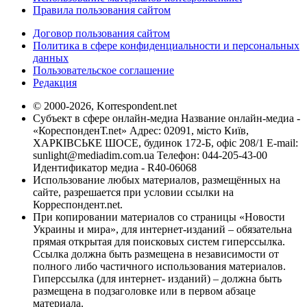
Правила пользования сайтом
Договор пользования сайтом
Политика в сфере конфиденциальности и персональных
данных
Пользовательское соглашение
Редакция
© 2000-2026, Korrespondent.net
Субъект в сфере онлайн-медиа Название онлайн-медиа -
«КореспонденТ.net» Адрес: 02091, місто Київ,
ХАРКІВСЬКЕ ШОСЕ, будинок 172-Б, офіс 208/1 E-mail:
sunlight@mediadim.com.ua
Телефон: 044-205-43-00
Идентификатор медиа - R40-06068
Использование любых материалов, размещённых на
сайте, разрешается при условии ссылки на
Корреспондент.net.
При копировании материалов со страницы «Новости
Украины и мира», для интернет-изданий – обязательна
прямая открытая для поисковых систем гиперссылка.
Ссылка должна быть размещена в независимости от
полного либо частичного использования материалов.
Гиперссылка (для интернет- изданий) – должна быть
размещена в подзаголовке или в первом абзаце
материала.