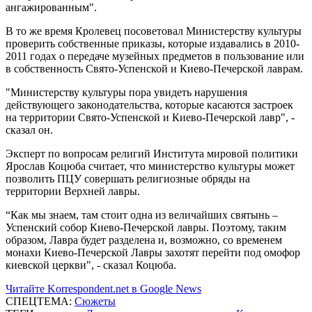
ангажированным".
В то же время Кролевец посоветовал Министерству культуры
проверить собственные приказы, которые издавались в 2010-
2011 годах о передаче музейных предметов в пользование или
в собственность Свято-Успенской и Киево-Печерской лаврам.
"Министерству культуры пора увидеть нарушения
действующего законодательства, которые касаются застроек
на территории Свято-Успенской и Киево-Печерской лавр", -
сказал он.
Эксперт по вопросам религий Института мировой политики
Ярослав Коцюба считает, что министерство культуры может
позволить ПЦУ совершать религиозные обряды на
территории Верхней лавры.
“Как мы знаем, там стоит одна из величайших святынь –
Успенский собор Киево-Печерской лавры. Поэтому, таким
образом, Лавра будет разделена и, возможно, со временем
монахи Киево-Печерской Лавры захотят перейти под омофор
киевской церкви", - сказал Коцюба.
Читайте Korrespondent.net в Google News
СПЕЦТЕМА:
Сюжеты