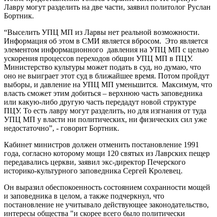
Лавру могут разделить на две части, заявил политолог Руслан
Бортник.
“Выселить УПЦ МП из Ларвы нет реальной возможности.
Информация об этом в СМИ является вбросом. Это является
элементом информационного давления на УПЦ МП с целью
ускорения процессов переходов общин УПЦ МП в ПЦУ.
Министерство культуры может подать в суд, но думаю, что
оно не выиграет этот суд в ближайшее время. Потом пройдут
выборы, и давление на УПЦ МП уменьшится. Максимум, что
власть сможет этим добиться – верхнюю часть заповедника
или какую-либо другую часть передадут новой структуре
ПЦУ. То есть лавру могут разделить, но для изгнания от туда
УПЦ МП у власти ни политических, ни физических сил уже
недостаточно”, - говорит Бортник.
Кабинет министров должен отменить постановление 1991
года, согласно которому мощи 120 святых из Лаврских пещер
передавались церкви, заявил экс-директор Печерского
историко-культурного заповедника Сергей Кролевец.
Он выразил обеспокоенность состоянием сохранности мощей
и заповедника в целом, а также подчеркнул, что
постановление не учитывало действующее законодательство,
интересы общества "и скорее всего было политически