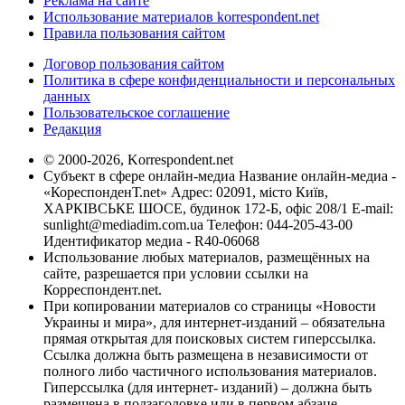
Реклама на сайте
Использование материалов korrespondent.net
Правила пользования сайтом
Договор пользования сайтом
Политика в сфере конфиденциальности и персональных
данных
Пользовательское соглашение
Редакция
© 2000-2026, Korrespondent.net
Субъект в сфере онлайн-медиа Название онлайн-медиа -
«КореспонденТ.net» Адрес: 02091, місто Київ,
ХАРКІВСЬКЕ ШОСЕ, будинок 172-Б, офіс 208/1 E-mail:
sunlight@mediadim.com.ua
Телефон: 044-205-43-00
Идентификатор медиа - R40-06068
Использование любых материалов, размещённых на
сайте, разрешается при условии ссылки на
Корреспондент.net.
При копировании материалов со страницы «Новости
Украины и мира», для интернет-изданий – обязательна
прямая открытая для поисковых систем гиперссылка.
Ссылка должна быть размещена в независимости от
полного либо частичного использования материалов.
Гиперссылка (для интернет- изданий) – должна быть
размещена в подзаголовке или в первом абзаце