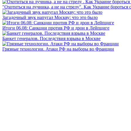
"Охотиться на лучника, а не на стрелу". Как Украине бороться 
Загадочный звук напугал Москву: что это было
Итоги 06.08: Санкции против РФ и дрон в Лейпциге
Банкет генералов. Последствия взрыва в Москве
Грязные технологии. Атаки РФ на выборы во Франции