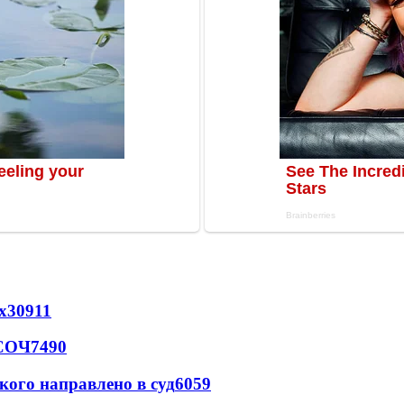
х
30911
 СОЧ
7490
кого направлено в суд
6059