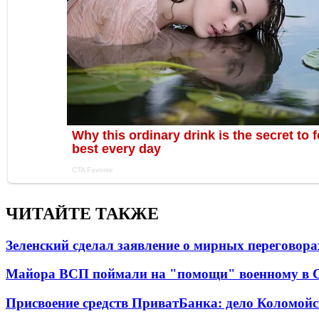
ЧИТАЙТЕ ТАКЖЕ
Зеленский сделал заявление о мирных переговора
Майора ВСП поймали на "помощи" военному в
Присвоение средств ПриватБанка: дело Коломойс