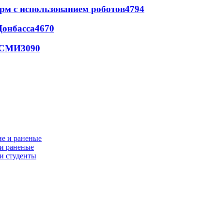
рм с использованием роботов
4794
Донбасса
4670
- СМИ
3090
 и раненые
ли студенты