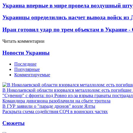
Украина впервые в мире провела воздушный шту
Украинцы определились насчет вывода войск из 
Иран готовил удар по трем объектам в Украине 
Читать комментарии
Новости Украины
Последние
Популярные
Комментируемые
В Николаевской области взорвался металлолом: есть погибшие
"Сувенир" с фронта: под Ровно из-за взрыва гранаты пострада
Командира дивизиона разоблачили на сбыте тротила
В ГУР заявили о "параде дронов" возле Ялты
Раскрыта схема содействия СОЧ в воинских частях
Сюжеты