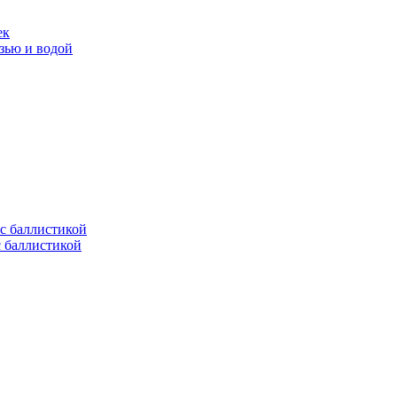
ек
язью и водой
с баллистикой