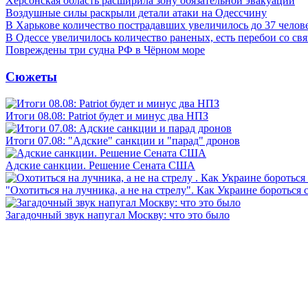
Херсонская область расширила зону обязательной эвакуации
Воздушные силы раскрыли детали атаки на Одессчину
В Харькове количество пострадавших увеличилось до 37 челов
В Одессе увеличилось количество раненых, есть перебои со св
Повреждены три судна РФ в Чёрном море
Сюжеты
Итоги 08.08: Patriot будет и минус два НПЗ
Итоги 07.08: "Адские" санкции и "парад" дронов
Адские санкции. Решение Сената США
"Охотиться на лучника, а не на стрелу". Как Украине бороться 
Загадочный звук напугал Москву: что это было