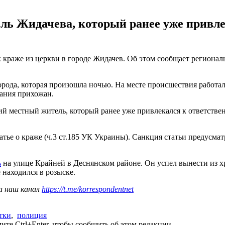
ель Жидачева, который ранее уже привле
краже из церкви в городе Жидачев. Об этом сообщает регионал
орода, которая произошла ночью. На месте происшествия работ
вания прихожан.
й местный житель, который ранее уже привлекался к ответстве
тье о краже (ч.3 ст.185 УК Украины). Санкция статьи предусмат
ь
на улице Крайней в Деснянском районе. Он успел вынести из х
 находился в розыске.
а наш канал
https://t.me/korrespondentnet
тки
,
полиция
те Ctrl+Enter, чтобы сообщить об этом редакции.