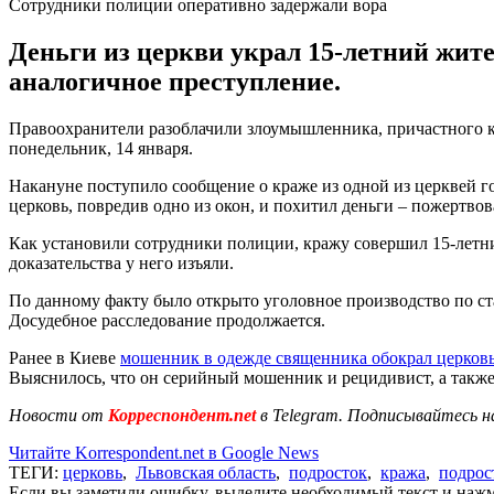
Сотрудники полиции оперативно задержали вора
Деньги из церкви украл 15-летний жит
аналогичное преступление.
Правоохранители разоблачили злоумышленника, причастного к 
понедельник, 14 января.
Накануне поступило сообщение о краже из одной из церквей г
церковь, повредив одно из окон, и похитил деньги – пожертво
Как установили сотрудники полиции, кражу совершил 15-летни
доказательства у него изъяли.
По данному факту было открыто уголовное производство по ста
Досудебное расследование продолжается.
Ранее в Киеве
мошенник в одежде священника обокрал церков
Выяснилось, что он серийный мошенник и рецидивист, а также
Новости от
Корреспондент.net
в Telegram. Подписывайтесь н
Читайте Korrespondent.net в Google News
ТЕГИ:
церковь
,
Львовская область
,
подросток
,
кража
,
подрос
Если вы заметили ошибку, выделите необходимый текст и нажми