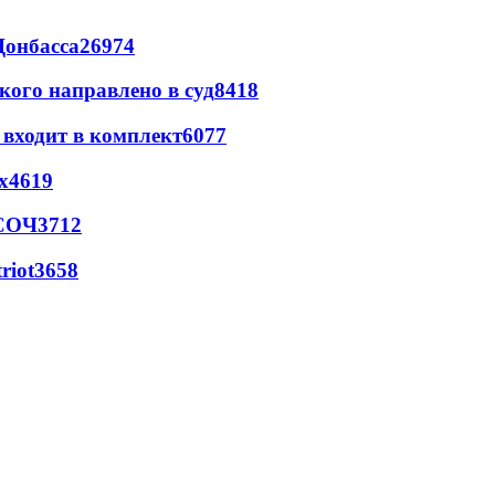
Донбасса
26974
кого направлено в суд
8418
 входит в комплект
6077
х
4619
 СОЧ
3712
riot
3658