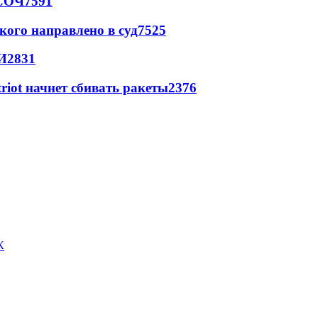
 СОЧ
7591
кого направлено в суд
7525
И
2831
triot начнет сбивать ракеты
2376
К