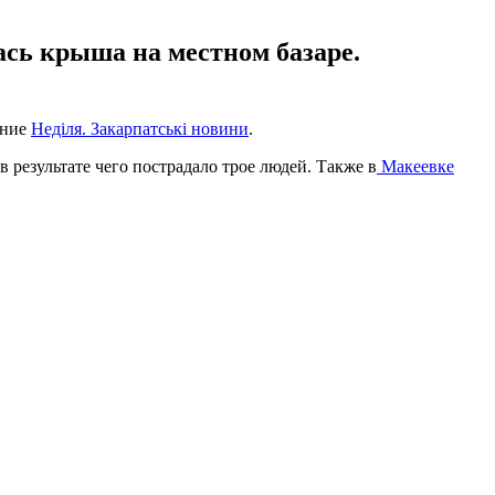
лась крыша на местном базаре.
ание
Неділя. Закарпатські новини
.
 в результате чего пострадало трое людей. Также в
Макеевке