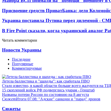
Майора ВСП поймали на "помощи" военному в
Присвоение средств ПриватБанка: дело Коломойс
Украина поставила Путина перед дилеммой - СМ
В Fire Point сказали, когда украинский аналог Pa
Читать комментарии
Новости Украины
Последние
Популярные
Комментируемые
Летела баллистика и "шахеды": как сработала ПВО
Стало известно, в какой области больше всего жалуются на ТЦ
15 скоплений войск РФ подверглись ударам - Генштаб
Названы потери России по состоянию на 8 августа
Сюжет
Итоги 07.08: "Адские" санкции и "парад" дронов
Сюжеты