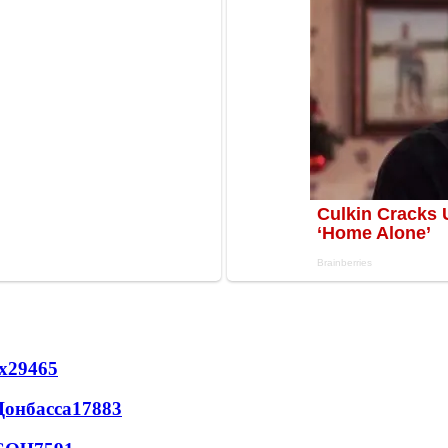
х
29465
Донбасса
17883