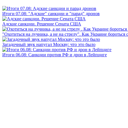
Итоги 07.08: "Адские" санкции и "парад" дронов
Адские санкции. Решение Сената США
"Охотиться на лучника, а не на стрелу". Как Украине бороться 
Загадочный звук напугал Москву: что это было
Итоги 06.08: Санкции против РФ и дрон в Лейпциге