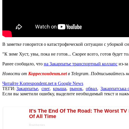
В заметке говорится о катастрофической ситуации с уборкой сн
"К зиме Хуст, увы, пока не готов... Скорее всего, готов будет т
Ранее сообщало, что
на Закарпатье транспортный коллапс
из-за
Новости от
Корреспондент.net
в Telegram. Подписывайтесь н
Читайте Korrespondent.net в Google News
ТЕГИ:
Закарпатье
,
снег
,
крыша
,
рынок
,
обвал
,
Закарпатська 
Если вы заметили ошибку, выделите необходимый текст и нажми