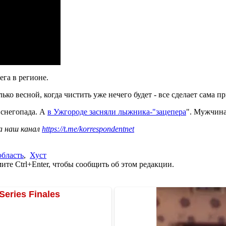
ега в регионе.
олько весной, когда чистить уже нечего будет - все сделает сама 
 снегопада. А
в Ужгороде засняли лыжника-"зацепера
". Мужчина
а наш канал
https://t.me/korrespondentnet
область
,
Хуст
те Ctrl+Enter, чтобы сообщить об этом редакции.