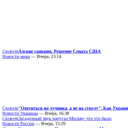
Сюжет
Адские санкции. Решение Сената США
Новости мира
— Вчера, 23:14
Сюжет
"Охотиться на лучника, а не на стрелу". Как Украи
Новости Украины
— Вчера, 16:38
Сюжет
Загадочный звук напугал Москву: что это было
Новости России
— Вчера, 15:29