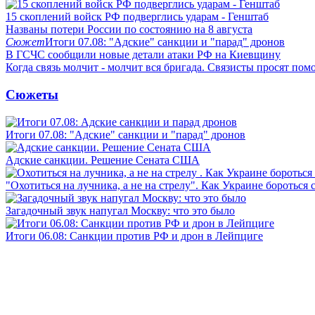
15 скоплений войск РФ подверглись ударам - Генштаб
Названы потери России по состоянию на 8 августа
Сюжет
Итоги 07.08: "Адские" санкции и "парад" дронов
В ГСЧС сообщили новые детали атаки РФ на Киевщину
Когда связь молчит - молчит вся бригада. Связисты просят по
Сюжеты
Итоги 07.08: "Адские" санкции и "парад" дронов
Адские санкции. Решение Сената США
"Охотиться на лучника, а не на стрелу". Как Украине бороться 
Загадочный звук напугал Москву: что это было
Итоги 06.08: Санкции против РФ и дрон в Лейпциге