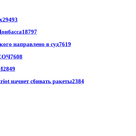
х
29493
Донбасса
18797
кого направлено в суд
7619
 СОЧ
7608
И
2849
triot начнет сбивать ракеты
2384