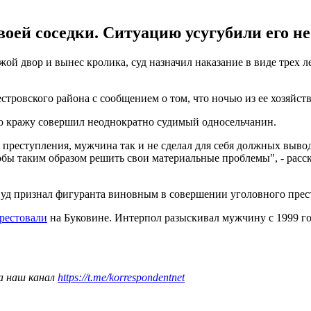
оей соседки. Ситуацию усугубили его н
ой двор и вынес кролика, суд назначил наказание в виде трех 
тровского района с сообщением о том, что ночью из ее хозяйств
то кражу совершил неоднократно судимый односельчанин.
преступления, мужчина так и не сделал для себя должных выво
бы таким образом решить свои материальные проблемы", - расс
Суд признал фигуранта виновным в совершении уголовного прес
арестовали
на Буковине. Интерпол разыскивал мужчину с 1999 г
а наш канал
https://t.me/korrespondentnet