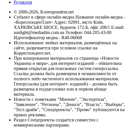
Редакция
© 2000-2026, Korrespondent.net
Субъект в сфере онлайн-медиа Название онлайн-медиа -
«КореспонденТ.net» Адрес: 02091, місто Київ,
ХАРКІВСЬКЕ ШОСЕ, будинок 172-Б, офіс 208/1 E-mail:
sunlight@mediadim.com.ua
Телефон: 044-205-43-00
Идентификатор медиа - R40-06068
Использование любых материалов, размещённых на
сайте, разрешается при условии ссылки на
Корреспондент.net.
При копировании материалов со страницы «Новости
Украины и мира», для интернет-изданий – обязательна
прямая открытая для поисковых систем гиперссылка.
Ссылка должна быть размещена в независимости от
полного либо частичного использования материалов.
Гиперссылка (для интернет- изданий) – должна быть
размещена в подзаголовке или в первом абзаце
материала.
Новости с пометками "Мнение", "Экспертиза",
"Заявление", "Регионы", "Деньги", "Власть", "Выборы",
"Тест-драйв", "Спецпроекты", "Промо" публикуются на
правах рекламы.
Раздел Спецпроекты создается совместно с
коммерческими партнерами.