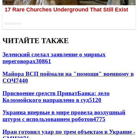
ЧИТАЙТЕ ТАКЖЕ
Зеленский сделал заявление о мирных
переговорах
30861
Майора ВСП поймали на "помощи" военному в
СОЧ
7440
Присвоение средств ПриватБанка: дело
Коломойского направлено в суд
5120
Украина впервые в мире провела воздушный
штурм с использованием роботов
4775
Иран готовил удар по трем объектам в Украине -