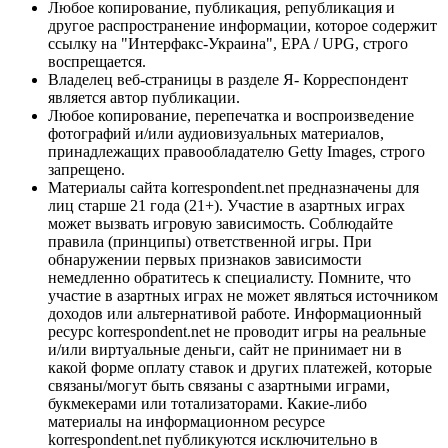
Любое копирование, публикация, републикация и
другое распространение информации, которое содержит
ссылку на "Интерфакс-Украина", EPA / UPG, строго
воспрещается.
Владелец веб-страницы в разделе Я- Корреспондент
является автор публикации.
Любое копирование, перепечатка и воспроизведение
фотографий и/или аудиовизуальных материалов,
принадлежащих правообладателю Getty Images, строго
запрещено.
Материалы сайта korrespondent.net предназначены для
лиц старше 21 года (21+). Участие в азартных играх
может вызвать игровую зависимость. Соблюдайте
правила (принципы) ответственной игры. При
обнаружении первых признаков зависимости
немедленно обратитесь к специалисту. Помните, что
участие в азартных играх не может являться источником
доходов или альтернативой работе. Информационный
ресурс korrespondent.net не проводит игры на реальные
и/или виртуальные деньги, сайт не принимает ни в
какой форме оплату ставок и других платежей, которые
связаны/могут быть связаны с азартными играми,
букмекерами или тотализаторами. Какие-либо
материалы на информационном ресурсе
korrespondent.net публикуются исключительно в