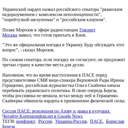
Украинский нардеп назвал российского сенатора "рязанским
недоразумением с комплексом неполноценности",
"порейтузной шелупенью" и "российским клоуном".
Позже Морозов в эфире радиостанции
Говорит
Москва
заявил, что готов приехать в Киев.
"Это же официальная поездка в Украину. Буду обсуждать этот
вопрос", - сказал Морозов.
По словам сенатора, если поездку не согласуют, он предложит
третью страну в качестве места для дуэли.
Напомним, что во время выступления в ПАСЕ перед
представителями СМИ вице-спикера Верховной Рады Ирины
Геращенко, российская журналистка Ольга Скабеева начала
перебивать украинского политика. В свою очередь Береза,
чтобы россиянка не мешала, встал между ней и Геращенко.
Скабеерва обвинила нардепа в приминении физической силы.
Сессия ПАСЕ: резолюция по Азову и драка в кулуарах
Читайте Korrespondent.net в Google News
ТЕГИ:
конфликт
,
Россия
,
Украина-Россия
,
ПАСЕ
,
Борислав
Береза