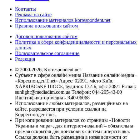
Контакты
Реклама на сайте
Использование материалов korrespondent.net
Правила пользования сайтом
Договор пользования сайтом
Политика в сфере конфиденциальности и персональных
данных
Пользовательское соглашение
Редакция
© 2000-2026, Korrespondent.net
Субъект в сфере онлайн-медиа Название онлайн-медиа -
«КореспонденТ.net» Адрес: 02091, місто Київ,
ХАРКІВСЬКЕ ШОСЕ, будинок 172-Б, офіс 208/1 E-mail:
sunlight@mediadim.com.ua
Телефон: 044-205-43-00
Идентификатор медиа - R40-06068
Использование любых материалов, размещённых на
сайте, разрешается при условии ссылки на
Корреспондент.net.
При копировании материалов со страницы «Новости
Украины и мира», для интернет-изданий – обязательна
прямая открытая для поисковых систем гиперссылка.
Ссылка должна быть размещена в независимости от