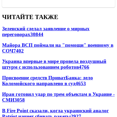
ЧИТАЙТЕ ТАКЖЕ
Зеленский сделал заявление о мирных
переговорах
30844
Майора ВСП поймали на "помощи" военному в
СОЧ
7402
Украина впервые в мире провела воздушный
штурм с использованием роботов
4766
Присвоение средств ПриватБанка: дело
Коломойского направлено в суд
4653
Иран готовил удар по трем объектам в Украине -
СМИ
3058
В Fire Point сказали, когда украинский аналог
Patriot начнет сбивать ракеты
2927