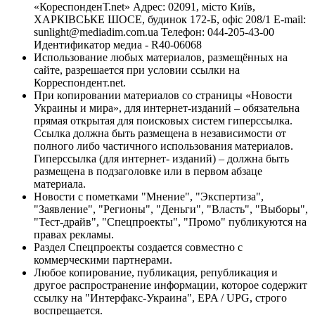
«КореспонденТ.net» Адрес: 02091, місто Київ,
ХАРКІВСЬКЕ ШОСЕ, будинок 172-Б, офіс 208/1 E-mail:
sunlight@mediadim.com.ua
Телефон: 044-205-43-00
Идентификатор медиа - R40-06068
Использование любых материалов, размещённых на
сайте, разрешается при условии ссылки на
Корреспондент.net.
При копировании материалов со страницы «Новости
Украины и мира», для интернет-изданий – обязательна
прямая открытая для поисковых систем гиперссылка.
Ссылка должна быть размещена в независимости от
полного либо частичного использования материалов.
Гиперссылка (для интернет- изданий) – должна быть
размещена в подзаголовке или в первом абзаце
материала.
Новости с пометками "Мнение", "Экспертиза",
"Заявление", "Регионы", "Деньги", "Власть", "Выборы",
"Тест-драйв", "Спецпроекты", "Промо" публикуются на
правах рекламы.
Раздел Спецпроекты создается совместно с
коммерческими партнерами.
Любое копирование, публикация, републикация и
другое распространение информации, которое содержит
ссылку на "Интерфакс-Украина", EPA / UPG, строго
воспрещается.