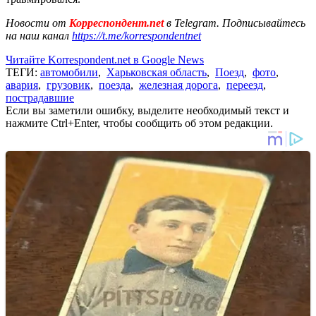
Новости от
Корреспондент.net
в Telegram. Подписывайтесь
на наш канал
https://t.me/korrespondentnet
Читайте Korrespondent.net в Google News
ТЕГИ:
автомобили
,
Харьковская область
,
Поезд
,
фото
,
авария
,
грузовик
,
поезда
,
железная дорога
,
переезд
,
пострадавшие
Если вы заметили ошибку, выделите необходимый текст и
нажмите Ctrl+Enter, чтобы сообщить об этом редакции.