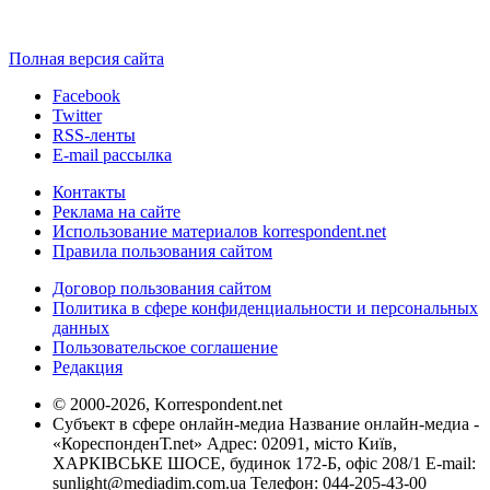
Полная версия сайта
Facebook
Twitter
RSS-ленты
E-mail рассылка
Контакты
Реклама на сайте
Использование материалов korrespondent.net
Правила пользования сайтом
Договор пользования сайтом
Политика в сфере конфиденциальности и персональных
данных
Пользовательское соглашение
Редакция
© 2000-2026, Korrespondent.net
Субъект в сфере онлайн-медиа Название онлайн-медиа -
«КореспонденТ.net» Адрес: 02091, місто Київ,
ХАРКІВСЬКЕ ШОСЕ, будинок 172-Б, офіс 208/1 E-mail:
sunlight@mediadim.com.ua
Телефон: 044-205-43-00