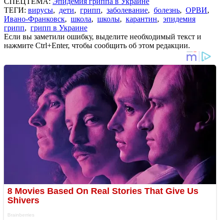
СПЕЦТЕМА:
Эпидемия гриппа в Украине
ТЕГИ:
вирусы
,
дети
,
грипп
,
заболевание
,
болезнь
,
ОРВИ
,
Ивано-Франковск
,
школа
,
школы
,
карантин
,
эпидемия
грипп
,
грипп в Украине
Если вы заметили ошибку, выделите необходимый текст и
нажмите Ctrl+Enter, чтобы сообщить об этом редакции.