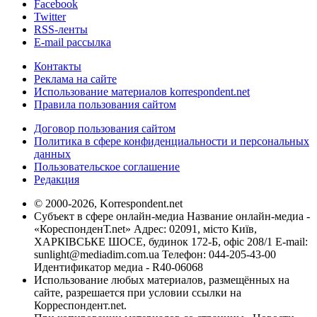
Facebook
Twitter
RSS-ленты
E-mail рассылка
Контакты
Реклама на сайте
Использование материалов korrespondent.net
Правила пользования сайтом
Договор пользования сайтом
Политика в сфере конфиденциальности и персональных
данных
Пользовательское соглашение
Редакция
© 2000-2026, Korrespondent.net
Субъект в сфере онлайн-медиа Название онлайн-медиа -
«КореспонденТ.net» Адрес: 02091, місто Київ,
ХАРКІВСЬКЕ ШОСЕ, будинок 172-Б, офіс 208/1 E-mail:
sunlight@mediadim.com.ua
Телефон: 044-205-43-00
Идентификатор медиа - R40-06068
Использование любых материалов, размещённых на
сайте, разрешается при условии ссылки на
Корреспондент.net.