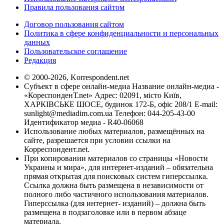
Правила пользования сайтом
Договор пользования сайтом
Политика в сфере конфиденциальности и персональных
данных
Пользовательское соглашение
Редакция
© 2000-2026, Korrespondent.net
Субъект в сфере онлайн-медиа Название онлайн-медиа -
«КореспонденТ.net» Адрес: 02091, місто Київ,
ХАРКІВСЬКЕ ШОСЕ, будинок 172-Б, офіс 208/1 E-mail:
sunlight@mediadim.com.ua
Телефон: 044-205-43-00
Идентификатор медиа - R40-06068
Использование любых материалов, размещённых на
сайте, разрешается при условии ссылки на
Корреспондент.net.
При копировании материалов со страницы «Новости
Украины и мира», для интернет-изданий – обязательна
прямая открытая для поисковых систем гиперссылка.
Ссылка должна быть размещена в независимости от
полного либо частичного использования материалов.
Гиперссылка (для интернет- изданий) – должна быть
размещена в подзаголовке или в первом абзаце
материала.