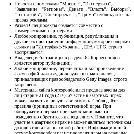
Новости с пометками "Мнение", "Экспертиза",
"Заявление", "Регионы", "Деньги", "Власть", "Выборы",
"Тест-драйв", "Спецпроекты", "Промо" публикуются на
правах рекламы.
Раздел Спецпроекты создается совместно с
коммерческими партнерами.
Любое копирование, публикация, републикация и
другое распространение информации, которое содержит
ссылку на "Интерфакс-Украина", EPA / UPG, строго
воспрещается.
Владелец веб-страницы в разделе Я- Корреспондент
является автор публикации.
Любое копирование, перепечатка и воспроизведение
фотографий и/или аудиовизуальных материалов,
принадлежащих правообладателю Getty Images, строго
запрещено.
Материалы сайта korrespondent.net предназначены для
лиц старше 21 года (21+). Участие в азартных играх
может вызвать игровую зависимость. Соблюдайте
правила (принципы) ответственной игры. При
обнаружении первых признаков зависимости
немедленно обратитесь к специалисту. Помните, что
участие в азартных играх не может являться источником
доходов или альтернативой работе. Информационный
ресурс korrespondent.net не проводит игры на реальные