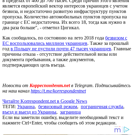
в пределах от 400 до 700 тысяч. Среди причин этого явления
является европейский вектор интересов украинцев с учетом
безвиза, и недостаточно развитую инфраструктуру пунктов
пропуска. Количество автомобильных пунктов пропуска на
границе с ЕС недостаточна. Их всего 18, тогда как нужно в
два раза больше", - отметил Цигикал.
Как сообщалось, по состоянию на лето 2018 года
безвизом с
ЕС воспользовались миллион украинцев
. Также за прошлый
год
в Польшу не пустили почти 47 тысяч украинцев
. Главные
причины отказа - отсутствие действительной визы или
документа пребывания, а также документов,
подтверждающих цель въезда.
Новости от
Корреспондент.net
в Telegram. Подписывайтесь
на наш канал
https://t.me/korrespondentnet
Читайте Korrespondent.net в Google News
ТЕГИ:
Украина
,
безвизовый режим
,
пограничная служба
,
въезд и выезд из Украины
,
заграница
Если вы заметили ошибку, выделите необходимый текст и
нажмите Ctrl+Enter, чтобы сообщить об этом редакции.