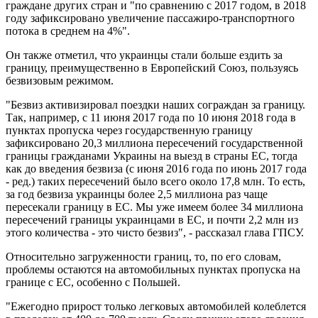
граждане других стран и "по сравнению с 2017 годом, в 2018
году зафиксировано увеличение пассажиро-транспортного
потока в среднем на 4%".
Он также отметил, что украинцы стали больше ездить за
границу, преимущественно в Европейский Союз, пользуясь
безвизовым режимом.
"Безвиз активизировал поездки наших сограждан за границу.
Так, например, с 11 июня 2017 года по 10 июня 2018 года в
пунктах пропуска через государственную границу
зафиксировано 20,3 миллиона пересечений государственной
границы гражданами Украины на выезд в страны ЕС, тогда
как до введения безвиза (с июня 2016 года по июнь 2017 года
- ред.) таких пересечений было всего около 17,8 млн. То есть,
за год безвиза украинцы более 2,5 миллиона раз чаще
пересекали границу в ЕС. Мы уже имеем более 34 миллиона
пересечений границы украинцами в ЕС, и почти 2,2 млн из
этого количества - это чисто безвиз", - рассказал глава ГПСУ.
Относительно загруженности границ, то, по его словам,
проблемы остаются на автомобильных пунктах пропуска на
границе с ЕС, особенно с Польшей.
"Ежегодно прирост только легковых автомобилей колеблется