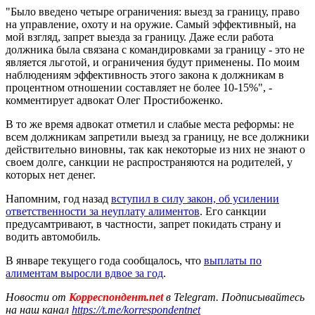
"Было введено четыре ограничения: выезд за границу, право
на управление, охоту и на оружие. Самый эффективный, на
мой взгляд, запрет выезда за границу. Даже если работа
должника была связана с командировками за границу - это не
является льготой, и ограничения будут применены. По моим
наблюдениям эффективность этого закона к должникам в
процентном отношении составляет не более 10-15%", -
комментирует адвокат Олег Простибоженко.
В то же время адвокат отметил и слабые места реформы: не
всем должникам запретили выезд за границу, не все должники
действительно виновны, так как некоторые из них не знают о
своем долге, санкции не распространяются на родителей, у
которых нет денег.
Напомним, год назад
вступил в силу закон, об усилении
ответственности за неуплату алиментов
. Его санкции
предусамтривают, в частности, запрет покидать страну и
водить автомобиль.
В январе текущего года сообщалось, что
выплаты по
алиментам выросли вдвое за год
.
Новости от
Корреспондент.net
в Telegram. Подписывайтесь
на наш канал
https://t.me/korrespondentnet