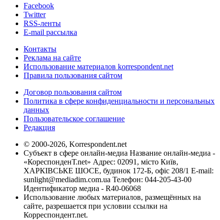
Facebook
Twitter
RSS-ленты
E-mail рассылка
Контакты
Реклама на сайте
Использование материалов korrespondent.net
Правила пользования сайтом
Договор пользования сайтом
Политика в сфере конфиденциальности и персональных
данных
Пользовательское соглашение
Редакция
© 2000-2026, Korrespondent.net
Субъект в сфере онлайн-медиа Название онлайн-медиа -
«КореспонденТ.net» Адрес: 02091, місто Київ,
ХАРКІВСЬКЕ ШОСЕ, будинок 172-Б, офіс 208/1 E-mail:
sunlight@mediadim.com.ua
Телефон: 044-205-43-00
Идентификатор медиа - R40-06068
Использование любых материалов, размещённых на
сайте, разрешается при условии ссылки на
Корреспондент.net.