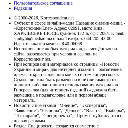
Пользовательское соглашение
Редакция
© 2000-2026, Korrespondent.net
Субъект в сфере онлайн-медиа Название онлайн-медиа -
«КореспонденТ.net» Адрес: 02091, місто Київ,
ХАРКІВСЬКЕ ШОСЕ, будинок 172-Б, офіс 208/1 E-mail:
sunlight@mediadim.com.ua
Телефон: 044-205-43-00
Идентификатор медиа - R40-06068
Использование любых материалов, размещённых на
сайте, разрешается при условии ссылки на
Корреспондент.net.
При копировании материалов со страницы «Новости
Украины и мира», для интернет-изданий – обязательна
прямая открытая для поисковых систем гиперссылка.
Ссылка должна быть размещена в независимости от
полного либо частичного использования материалов.
Гиперссылка (для интернет- изданий) – должна быть
размещена в подзаголовке или в первом абзаце
материала.
Новости с пометками "Мнение", "Экспертиза",
"Заявление", "Регионы", "Деньги", "Власть", "Выборы",
"Тест-драйв", "Спецпроекты", "Промо" публикуются на
правах рекламы.
Раздел Спецпроекты создается совместно с