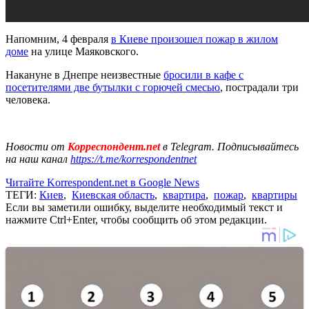
Напомним, 4 февраля
в Киеве произошел пожар в жилом
доме
на улице Маяковского.
Накануне в Днепре неизвестные
бросили в кафе с
посетителями две бутылки с горючей смесью
, пострадали три
человека.
Новости от
Корреспондент.net
в Telegram. Подписывайтесь
на наш канал
https://t.me/korrespondentnet
Читайте Korrespondent.net в Google News
ТЕГИ:
Киев
,
Киевская область
,
квартира
,
пожар
,
квартиры
Если вы заметили ошибку, выделите необходимый текст и
нажмите Ctrl+Enter, чтобы сообщить об этом редакции.