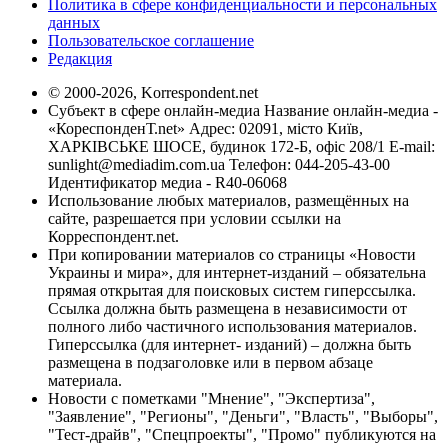
Политика в сфере конфиденциальности и персональных
данных
Пользовательское соглашение
Редакция
© 2000-2026, Korrespondent.net
Субъект в сфере онлайн-медиа Название онлайн-медиа -
«КореспонденТ.net» Адрес: 02091, місто Київ,
ХАРКІВСЬКЕ ШОСЕ, будинок 172-Б, офіс 208/1 E-mail:
sunlight@mediadim.com.ua
Телефон: 044-205-43-00
Идентификатор медиа - R40-06068
Использование любых материалов, размещённых на
сайте, разрешается при условии ссылки на
Корреспондент.net.
При копировании материалов со страницы «Новости
Украины и мира», для интернет-изданий – обязательна
прямая открытая для поисковых систем гиперссылка.
Ссылка должна быть размещена в независимости от
полного либо частичного использования материалов.
Гиперссылка (для интернет- изданий) – должна быть
размещена в подзаголовке или в первом абзаце
материала.
Новости с пометками "Мнение", "Экспертиза",
"Заявление", "Регионы", "Деньги", "Власть", "Выборы",
"Тест-драйв", "Спецпроекты", "Промо" публикуются на