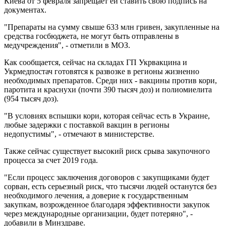
Киева от 5 февраля запрещает ей ставить свою подпись на
документах.
"Препараты на сумму свыше 633 млн гривен, закупленные на
средства госбюджета, не могут быть отправлены в
медучреждения", - отметили в МОЗ.
Как сообщается, сейчас на складах ГП Укрвакцина и
Укрмедпостач готовятся к развозке в регионы жизненно
необходимых препаратов. Среди них - вакцины против кори,
паротита и краснухи (почти 390 тысяч доз) и полиомиелита
(954 тысяч доз).
"В условиях вспышки кори, которая сейчас есть в Украине,
любые задержки с поставкой вакцин в регионы
недопустимы", - отмечают в министерстве.
Также сейчас существует высокий риск срыва закупочного
процесса за счет 2019 года.
"Если процесс заключения договоров с закупщиками будет
сорван, есть серьезный риск, что тысячи людей останутся без
необходимого лечения, а доверие к государственным
закупкам, возрожденное благодаря эффективности закупок
через международные организации, будет потеряно", -
добавили в Минздраве.