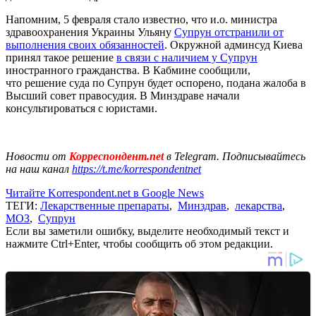
Напомним, 5 февраля стало известно, что и.о. министра
здравоохранения Украины Ульяну
Супрун отстранили от
выполнения своих обязанностей
. Окружной админсуд Киева
принял такое решение
в связи с наличием у Супрун
иностранного гражданства. В Кабмине сообщили,
что решение суда по Супрун будет оспорено, подана жалоба в
Высший совет правосудия. В Минздраве начали
консультироваться с юристами.
Новости от
Корреспондент.net
в Telegram. Подписывайтесь
на наш канал
https://t.me/korrespondentnet
Читайте Korrespondent.net в Google News
ТЕГИ:
Лекарственные препараты
,
Минздрав
,
лекарства
,
МОЗ
,
Супрун
Если вы заметили ошибку, выделите необходимый текст и
нажмите Ctrl+Enter, чтобы сообщить об этом редакции.