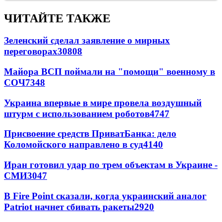
ЧИТАЙТЕ ТАКЖЕ
Зеленский сделал заявление о мирных
переговорах
30808
Майора ВСП поймали на "помощи" военному в
СОЧ
7348
Украина впервые в мире провела воздушный
штурм с использованием роботов
4747
Присвоение средств ПриватБанка: дело
Коломойского направлено в суд
4140
Иран готовил удар по трем объектам в Украине -
СМИ
3047
В Fire Point сказали, когда украинский аналог
Patriot начнет сбивать ракеты
2920