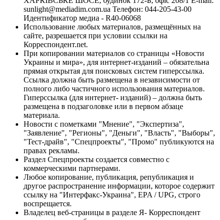
ХАРКІВСЬКЕ ШОСЕ, будинок 172-Б, офіс 208/1 E-mail:
sunlight@mediadim.com.ua
Телефон: 044-205-43-00
Идентификатор медиа - R40-06068
Использование любых материалов, размещённых на
сайте, разрешается при условии ссылки на
Корреспондент.net.
При копировании материалов со страницы «Новости
Украины и мира», для интернет-изданий – обязательна
прямая открытая для поисковых систем гиперссылка.
Ссылка должна быть размещена в независимости от
полного либо частичного использования материалов.
Гиперссылка (для интернет- изданий) – должна быть
размещена в подзаголовке или в первом абзаце
материала.
Новости с пометками "Мнение", "Экспертиза",
"Заявление", "Регионы", "Деньги", "Власть", "Выборы",
"Тест-драйв", "Спецпроекты", "Промо" публикуются на
правах рекламы.
Раздел Спецпроекты создается совместно с
коммерческими партнерами.
Любое копирование, публикация, републикация и
другое распространение информации, которое содержит
ссылку на "Интерфакс-Украина", EPA / UPG, строго
воспрещается.
Владелец веб-страницы в разделе Я- Корреспондент