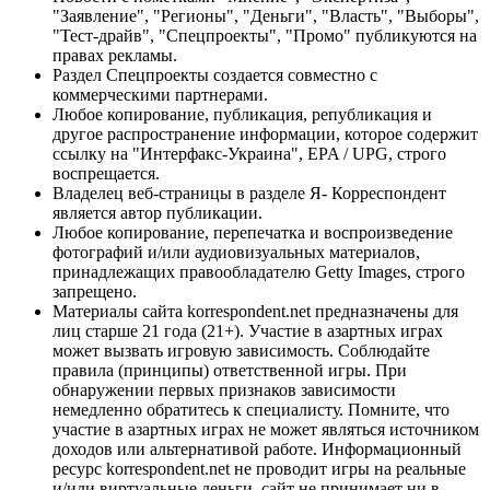
"Заявление", "Регионы", "Деньги", "Власть", "Выборы",
"Тест-драйв", "Спецпроекты", "Промо" публикуются на
правах рекламы.
Раздел Спецпроекты создается совместно с
коммерческими партнерами.
Любое копирование, публикация, републикация и
другое распространение информации, которое содержит
ссылку на "Интерфакс-Украина", EPA / UPG, строго
воспрещается.
Владелец веб-страницы в разделе Я- Корреспондент
является автор публикации.
Любое копирование, перепечатка и воспроизведение
фотографий и/или аудиовизуальных материалов,
принадлежащих правообладателю Getty Images, строго
запрещено.
Материалы сайта korrespondent.net предназначены для
лиц старше 21 года (21+). Участие в азартных играх
может вызвать игровую зависимость. Соблюдайте
правила (принципы) ответственной игры. При
обнаружении первых признаков зависимости
немедленно обратитесь к специалисту. Помните, что
участие в азартных играх не может являться источником
доходов или альтернативой работе. Информационный
ресурс korrespondent.net не проводит игры на реальные
и/или виртуальные деньги, сайт не принимает ни в