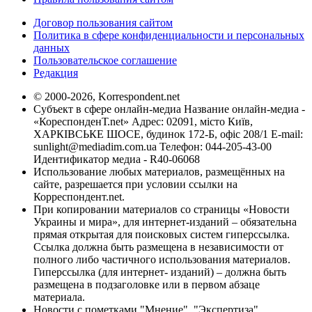
Договор пользования сайтом
Политика в сфере конфиденциальности и персональных
данных
Пользовательское соглашение
Редакция
© 2000-2026, Korrespondent.net
Субъект в сфере онлайн-медиа Название онлайн-медиа -
«КореспонденТ.net» Адрес: 02091, місто Київ,
ХАРКІВСЬКЕ ШОСЕ, будинок 172-Б, офіс 208/1 E-mail:
sunlight@mediadim.com.ua
Телефон: 044-205-43-00
Идентификатор медиа - R40-06068
Использование любых материалов, размещённых на
сайте, разрешается при условии ссылки на
Корреспондент.net.
При копировании материалов со страницы «Новости
Украины и мира», для интернет-изданий – обязательна
прямая открытая для поисковых систем гиперссылка.
Ссылка должна быть размещена в независимости от
полного либо частичного использования материалов.
Гиперссылка (для интернет- изданий) – должна быть
размещена в подзаголовке или в первом абзаце
материала.
Новости с пометками "Мнение", "Экспертиза",