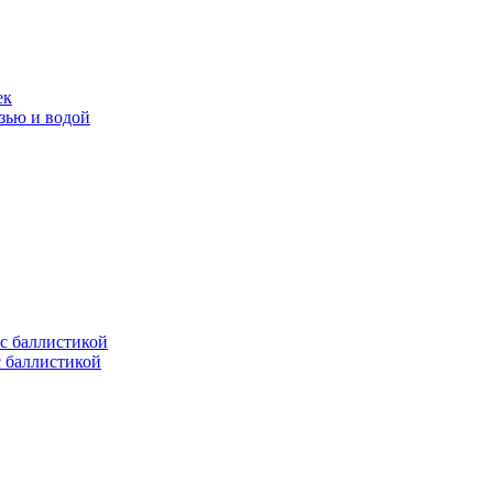
ек
язью и водой
с баллистикой