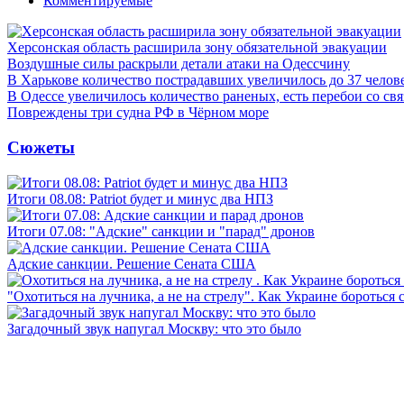
Комментируемые
Херсонская область расширила зону обязательной эвакуации
Воздушные силы раскрыли детали атаки на Одессчину
В Харькове количество пострадавших увеличилось до 37 челов
В Одессе увеличилось количество раненых, есть перебои со св
Повреждены три судна РФ в Чёрном море
Сюжеты
Итоги 08.08: Patriot будет и минус два НПЗ
Итоги 07.08: "Адские" санкции и "парад" дронов
Адские санкции. Решение Сената США
"Охотиться на лучника, а не на стрелу". Как Украине бороться 
Загадочный звук напугал Москву: что это было