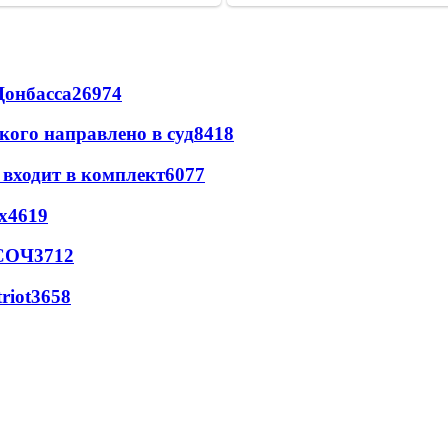
Донбасса
26974
кого направлено в суд
8418
 входит в комплект
6077
х
4619
 СОЧ
3712
riot
3658