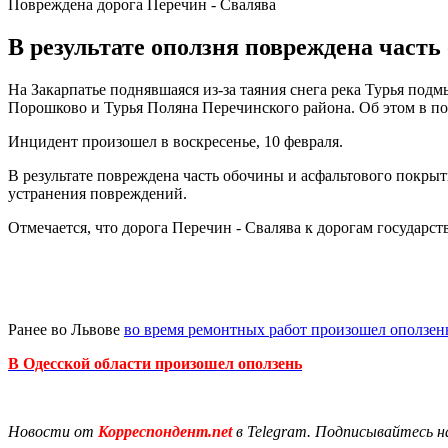
Повреждена дорога Перечин - Свалява
В результате оползня повреждена часть
На Закарпатье поднявшаяся из-за таяния снега река Турья подм
Порошково и Турья Поляна Перечинского района. Об этом в по
Инцидент произошел в воскресенье, 10 февраля.
В результате повреждена часть обочины и асфальтового покрыт
устранения повреждений.
Отмечается, что дорога Перечин - Свалява к дорогам государ
Ранее во Львове
во время ремонтных работ произошел оползен
В Одесской области произошел оползень
Новости от
Корреспондент.net
в Telegram. Подписывайтесь н