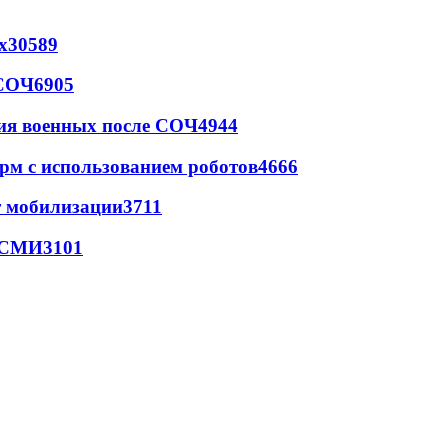
х
30589
 СОЧ
6905
ия военных после СОЧ
4944
рм с использованием роботов
4666
т мобилизации
3711
- СМИ
3101