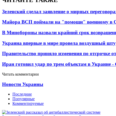
Зеленский сделал заявление о мирных переговора
Майора ВСП поймали на "помощи" военному в
В Минобороны назвали крайний срок возвращен
Украина впервые в мире провела воздушный шту
Правительство приняло изменения по отсрочке о
Иран готовил удар по трем объектам в Украине 
Читать комментарии
Новости Украины
Последние
Популярные
Комментируемые