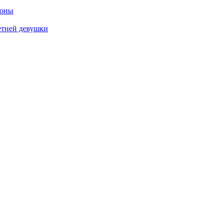
роны
етней девушки