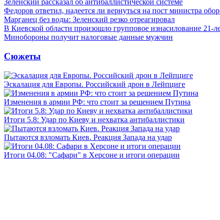
Зеленский рассказал об антибаллистической системе
Федоров ответил, надеется ли вернуться на пост министра обо
Марганец без воды: Зеленский резко отреагировал
В Киевской области произошло групповое изнасилование 21-л
Минобороны получит налоговые данные мужчин
Сюжеты
Эскалация для Европы. Российский дрон в Лейпциге
Изменения в армии РФ: что стоит за решением Путина
Итоги 5.8: Удар по Киеву и нехватка антибаллистики
Пытаются взломать Киев. Реакция Запада на удар
Итоги 04.08: "Сафари" в Херсоне и итоги операции