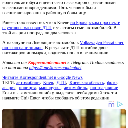
водитель автобуса и девять его пассажиров с различными
телесными повреждениями. Пять человек были
госпитализированы в районную больницу.
Ранее стало известно, что в Киеве
на Броварском проспекте
случилось массовое ДТП
с участием семи автомобилей. В
этой аварии пострадали два человека.
А накануне на Львовщине автомобиль
Volkswagen Passat снес
пост пограничников
. В результате ДТП погибли двое
пассажиров иномарки, водитель попал в реанимацию.
Новости от
Корреспондент.net
в Telegram. Подписывайтесь
на наш канал
https://t.me/korrespondentnet
Читайте Korrespondent.net в Google News
ТЕГИ:
автомобили
,
Киев
,
ДТП
,
Киевская область
,
фото
,
авария
,
полиция
,
маршрутка
,
автомобиль
,
пострадавшие
Если вы заметили ошибку, выделите необходимый текст и
нажмите Ctrl+Enter, чтобы сообщить об этом редакции.