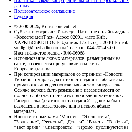
Политика в сфере конфиденциальности и персональных
данных
Пользовательское соглашение
Редакция
© 2000-2026, Korrespondent.net
Субъект в сфере онлайн-медиа Название онлайн-медиа -
«КореспонденТ.net» Адрес: 02091, місто Київ,
ХАРКІВСЬКЕ ШОСЕ, будинок 172-Б, офіс 208/1 E-mail:
sunlight@mediadim.com.ua
Телефон: 044-205-43-00
Идентификатор медиа - R40-06068
Использование любых материалов, размещённых на
сайте, разрешается при условии ссылки на
Корреспондент.net.
При копировании материалов со страницы «Новости
Украины и мира», для интернет-изданий – обязательна
прямая открытая для поисковых систем гиперссылка.
Ссылка должна быть размещена в независимости от
полного либо частичного использования материалов.
Гиперссылка (для интернет- изданий) – должна быть
размещена в подзаголовке или в первом абзаце
материала.
Новости с пометками "Мнение", "Экспертиза",
"Заявление", "Регионы", "Деньги", "Власть", "Выборы",
"Тест-драйв", "Спецпроекты", "Промо" публикуются на