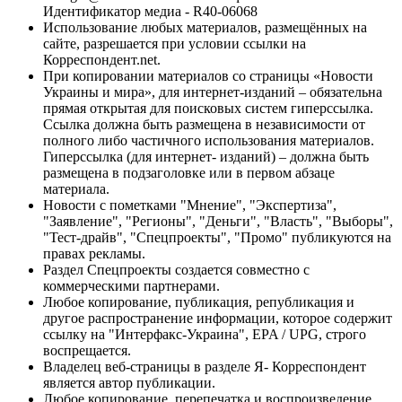
Идентификатор медиа - R40-06068
Использование любых материалов, размещённых на
сайте, разрешается при условии ссылки на
Корреспондент.net.
При копировании материалов со страницы «Новости
Украины и мира», для интернет-изданий – обязательна
прямая открытая для поисковых систем гиперссылка.
Ссылка должна быть размещена в независимости от
полного либо частичного использования материалов.
Гиперссылка (для интернет- изданий) – должна быть
размещена в подзаголовке или в первом абзаце
материала.
Новости с пометками "Мнение", "Экспертиза",
"Заявление", "Регионы", "Деньги", "Власть", "Выборы",
"Тест-драйв", "Спецпроекты", "Промо" публикуются на
правах рекламы.
Раздел Спецпроекты создается совместно с
коммерческими партнерами.
Любое копирование, публикация, републикация и
другое распространение информации, которое содержит
ссылку на "Интерфакс-Украина", EPA / UPG, строго
воспрещается.
Владелец веб-страницы в разделе Я- Корреспондент
является автор публикации.
Любое копирование, перепечатка и воспроизведение