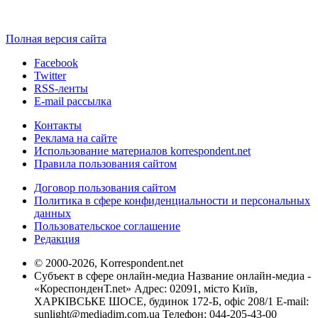
Полная версия сайта
Facebook
Twitter
RSS-ленты
E-mail рассылка
Контакты
Реклама на сайте
Использование материалов korrespondent.net
Правила пользования сайтом
Договор пользования сайтом
Политика в сфере конфиденциальности и персональных
данных
Пользовательское соглашение
Редакция
© 2000-2026, Korrespondent.net
Субъект в сфере онлайн-медиа Название онлайн-медиа -
«КореспонденТ.net» Адрес: 02091, місто Київ,
ХАРКІВСЬКЕ ШОСЕ, будинок 172-Б, офіс 208/1 E-mail:
sunlight@mediadim.com.ua
Телефон: 044-205-43-00