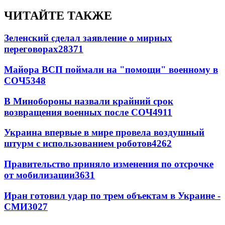
ЧИТАЙТЕ ТАКЖЕ
Зеленский сделал заявление о мирных
переговорах
28371
Майора ВСП поймали на "помощи" военному в
СОЧ
5348
В Минобороны назвали крайний срок
возвращения военных после СОЧ
4911
Украина впервые в мире провела воздушный
штурм с использованием роботов
4262
Правительство приняло изменения по отсрочке
от мобилизации
3631
Иран готовил удар по трем объектам в Украине -
СМИ
3027