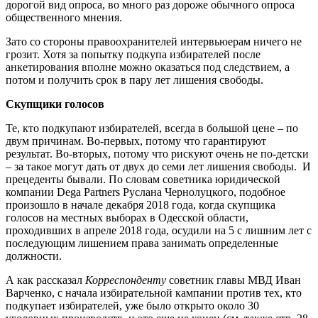
дорогой вид опроса, во много раз дороже обычного опроса
общественного мнения.
Зато со стороны правоохранителей интервьюерам ничего не
грозит. Хотя за попытку подкупа избирателей после
анкетирования вполне можно оказаться под следствием, а
потом и получить срок в пару лет лишения свободы.
Скупщики голосов
Те, кто подкупают избирателей, всегда в большой цене – по
двум причинам. Во-первых, потому что гарантируют
результат. Во-вторых, потому что рискуют очень не по-детски
– за такое могут дать от двух до семи лет лишения свободы. И
прецеденты бывали. По словам советника юридической
компании Dega Partners Руслана Чернолуцкого, подобное
произошло в начале декабря 2018 года, когда скупщика
голосов на местных выборах в Одесской области,
проходивших в апреле 2018 года, осудили на 5 с лишним лет с
последующим лишением права занимать определенные
должности.
А как рассказал
Корреспонденту
советник главы МВД Иван
Варченко, с начала избирательной кампании против тех, кто
подкупает избирателей, уже было открыто около 30