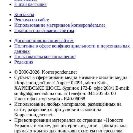
E-mail рассылка
Контакты
Реклама на сайте
Использование материалов korrespondent.net
Правила пользования сайтом
Договор пользования сайтом
Политика в сфере конфиденциальности и персональных
данных
Пользовательское соглашение
Редакция
© 2000-2026, Korrespondent.net
Субъект в сфере онлайн-медиа Название онлайн-медиа -
«КореспонденТ.net» Адрес: 02091, місто Київ,
ХАРКІВСЬКЕ ШОСЕ, будинок 172-Б, офіс 208/1 E-mail:
sunlight@mediadim.com.ua
Телефон: 044-205-43-00
Идентификатор медиа - R40-06068
Использование любых материалов, размещённых на
сайте, разрешается при условии ссылки на
Корреспондент.net.
При копировании материалов со страницы «Новости
Украины и мира», для интернет-изданий – обязательна
прямая открытая для поисковых систем гиперссылка.