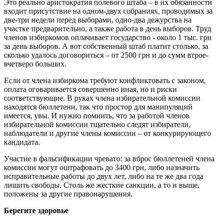
Это реально аристократия полевого штаба – в их обязанности
входит присутствие на одном-двух собраниях, проводимых за
две-три недели перед выборами, одно-два дежурства на
участке предварительно, а также работа в день выборов. Труд
членов избиркомов оплачивает государство - около 1 тыс. грн
за день выборов. А вот собственный штаб платит столько, за
сколько удалось договориться – от 2500 грн и до сумм втрое-
вчетверо больших.
Если от члена избиркома требуют конфликтовать с законом,
оплата оговаривается совершенно иная, но и риски
соответствующие. В руках члена избирательной комиссии
находятся бюллетени, так что простор для манипуляций
имеется, увы. И нужно помнить, что за работой членов
избирательной комиссии тщательно следят избиратели,
наблюдатели и другие члены комиссии – от конкурирующего
кандидата.
Участие в фальсификации чревато: за вброс бюллетеней члена
комиссии могут оштрафовать до 3400 грн, либо назначить
исправительные работы до двух лет, либо на те же два года
лишить свободы. Столь же жесткие санкции, а то и выше,
положены за другие правонарушения.
Берегите здоровье