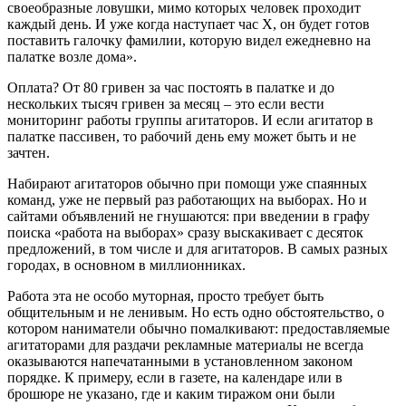
своеобразные ловушки, мимо которых человек проходит
каждый день. И уже когда наступает час Х, он будет готов
поставить галочку фамилии, которую видел ежедневно на
палатке возле дома».
Оплата? От 80 гривен за час постоять в палатке и до
нескольких тысяч гривен за месяц – это если вести
мониторинг работы группы агитаторов. И если агитатор в
палатке пассивен, то рабочий день ему может быть и не
зачтен.
Набирают агитаторов обычно при помощи уже спаянных
команд, уже не первый раз работающих на выборах. Но и
сайтами объявлений не гнушаются: при введении в графу
поиска «работа на выборах» сразу выскакивает с десяток
предложений, в том числе и для агитаторов. В самых разных
городах, в основном в миллионниках.
Работа эта не особо муторная, просто требует быть
общительным и не ленивым. Но есть одно обстоятельство, о
котором наниматели обычно помалкивают: предоставляемые
агитаторами для раздачи рекламные материалы не всегда
оказываются напечатанными в установленном законом
порядке. К примеру, если в газете, на календаре или в
брошюре не указано, где и каким тиражом они были