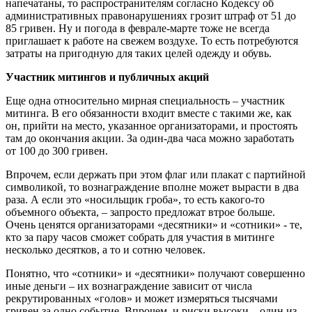
напечатаны, то распространителям согласно Кодексу об
административных правонарушениях грозит штраф от 51 до
85 гривен. Ну и погода в феврале-марте тоже не всегда
приглашает к работе на свежем воздухе. То есть потребуются
затраты на пригодную для таких целей одежду и обувь.
Участник митингов и публичных акций
Еще одна относительно мирная специальность – участник
митинга. В его обязанности входит вместе с такими же, как
он, прийти на место, указанное организаторами, и простоять
там до окончания акции. За один-два часа можно заработать
от 100 до 300 гривен.
Впрочем, если держать при этом флаг или плакат с партийной
символикой, то вознаграждение вполне может вырасти в два
раза. А если это «носильщик гроба», то есть какого-то
объемного объекта, – запросто предложат втрое больше.
Очень ценятся организаторами «десятники» и «сотники» - те,
кто за пару часов сможет собрать для участия в митинге
несколько десятков, а то и сотню человек.
Понятно, что «сотники» и «десятники» получают совершенно
иные деньги – их вознаграждение зависит от числа
рекрутированных «голов» и может измеряться тысячами
гривен за одно событие. Впрочем, и риски высоки – один из