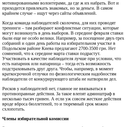
мотивированными волонтерами, да где ж их набрать. Вот и
приходится привлекать знакомых, но за деньги. В самом
крайнем случае – ищут через сайты объявлений.
Когда команда наблюдателей сколочена, для них проводят
тренинги – там разбирают конфликтные ситуации, которые
могут возникнуть в день выборов. В середине февраля ставки
были еще не особо велики. Например, за посещение двух-трех
собраний и один день работы на избирательном участке в
Подольском районе Киева предлагают 2700-3500 грн. Нет
сомнений, что к середине марта ставки подрастут.
Участвовать в качестве наблюдателя лучше при условии, что
есть напарник или напарница – тогда есть возможность
подстраховывать друг друга. Чтобы, например, в момент
краткосрочной отлучки по физиологическим надобностям
наблюдатели от конкурирующего штаба не натворили дел.
Рисков у наблюдателей нет, главное не ввязываться в
противоправные действия. За такое влепят админштраф в
несколько тысяч гривен. А если уж совсем жесткие действия
вроде вброса бюллетеней, то и тюремный срок можно
схлопотать.
Члены избирательной комиссии