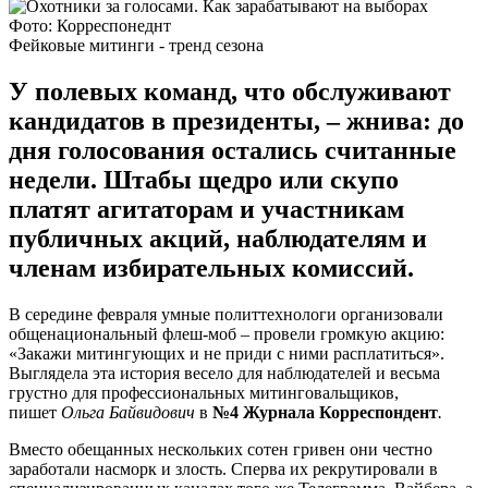
Фото: Корреспонеднт
Фейковые митинги - тренд сезона
У полевых команд, что обслуживают
кандидатов в президенты, – жнива: до
дня голосования остались считанные
недели. Штабы щедро или скупо
платят агитаторам и участникам
публичных акций, наблюдателям и
членам избирательных комиссий.
В середине февраля умные политтехнологи организовали
общенациональный флеш-моб – провели громкую акцию:
«Закажи митингующих и не приди с ними расплатиться».
Выглядела эта история весело для наблюдателей и весьма
грустно для профессиональных митинговальщиков,
пишет
Ольга Байвидович
в
№4
Журнала Корреспондент
.
Вместо обещанных нескольких сотен гривен они честно
заработали насморк и злость. Сперва их рекрутировали в