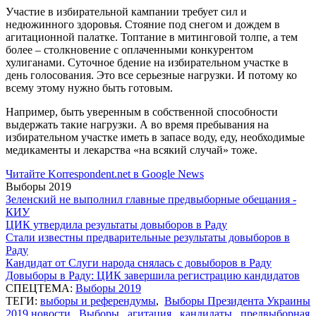
Участие в избирательной кампании требует сил и
недюжинного здоровья. Стояние под снегом и дождем в
агитационной палатке. Топтание в митинговой толпе, а тем
более – столкновение с оплаченными конкурентом
хулиганами. Суточное бдение на избирательном участке в
день голосования. Это все серьезные нагрузки. И потому ко
всему этому нужно быть готовым.
Например, быть уверенным в собственной способности
выдержать такие нагрузки. А во время пребывания на
избирательном участке иметь в запасе воду, еду, необходимые
медикаменты и лекарства «на всякий случай» тоже.
Читайте Korrespondent.net в Google News
Выборы 2019
Зеленский не выполнил главные предвыборные обещания -
КИУ
ЦИК утвердила результаты довыборов в Раду
Стали известны предварительные результаты довыборов в
Раду
Кандидат от Слуги народа снялась с довыборов в Раду
Довыборы в Раду: ЦИК завершила регистрацию кандидатов
СПЕЦТЕМА:
Выборы 2019
ТЕГИ:
выборы и референдумы
,
Выборы Президента Украины
2019 новости
,
Выборы
,
агитация
,
кандидаты
,
предвыборная