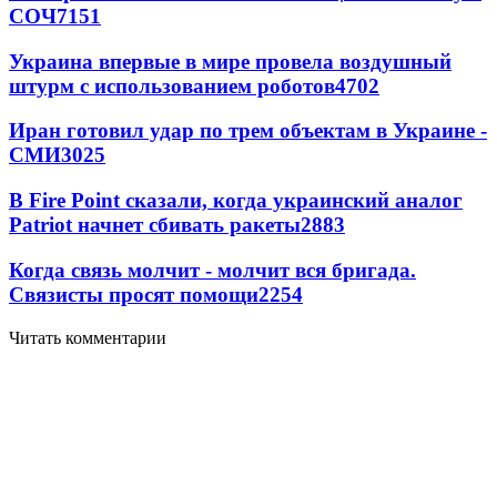
СОЧ
7151
Украина впервые в мире провела воздушный
штурм с использованием роботов
4702
Иран готовил удар по трем объектам в Украине -
СМИ
3025
В Fire Point сказали, когда украинский аналог
Patriot начнет сбивать ракеты
2883
Когда связь молчит - молчит вся бригада.
Связисты просят помощи
2254
Читать комментарии