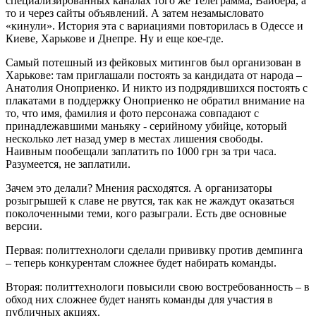
специализированных каналах того же Телеграмма, Вайбера, а
то и через сайты объявлений. А затем незамысловато
«кинули». История эта с вариациями повторилась в Одессе и
Киеве, Харькове и Днепре. Ну и еще кое-где.
Самый потешный из фейковых митингов был организован в
Харькове: там приглашали постоять за кандидата от народа –
Анатолия Оноприенко. И никто из подрядившихся постоять с
плакатами в поддержку Оноприенко не обратил внимание на
то, что имя, фамилия и фото персонажа совпадают с
принадлежавшими маньяку - серийному убийце, который
несколько лет назад умер в местах лишения свободы.
Наивным пообещали заплатить по 1000 грн за три часа.
Разумеется, не заплатили.
Зачем это делали? Мнения расходятся. А организаторы
розыгрышей к славе не рвутся, так как не жаждут оказаться
поколоченными теми, кого разыграли. Есть две основные
версии.
Первая: политтехнологи сделали прививку против демпинга
– теперь конкурентам сложнее будет набирать команды.
Вторая: политтехнологи повысили свою востребованность – в
обход них сложнее будет нанять команды для участия в
публичных акциях.