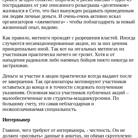
пострадавших от уже описанного розыгрыша «десятников»
жаловался в Сети, что был вынужден раздавать приведенным
им людям личные деньги. И очень-очень активно искал
организаторов «лжемитинга» - чтобы поблагодарить за новый
жизненный опыт, видимо.
Как правило, митинги проходят с разрешения властей. Иногда
случаются несанкционированные акции, но за них ценник
принципиально иной. Так вот на легальных митингах их
участникам практически ничего не грозит. Хотя и от
нападения радикалов либо наемных бойцов никто никогда не
застрахован.
Деньги за участие в акции практически всегда выдают после
ее завершения. Так организаторы мотивируют участников
оставаться до конца и в точности следовать полученным
указаниям. Основная масса участников публичных акций –
малообеспеченные или студенты-младшекурсники. По
большому счету, это самая неблагодарная и
низкооплачиваемая специальность.
Интервьюер
Главное, чего требуют от интервьюера, - честность. Он не
должен «рисовать» данные в анкетах, он обязан скрупулезно