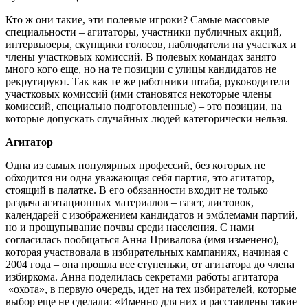
Кто ж они такие, эти полевые игроки? Самые массовые
специальности – агитаторы, участники публичных акций,
интервьюеры, скупщики голосов, наблюдатели на участках и
члены участковых комиссий. В полевых командах занято
много кого еще, но на те позиции с улицы кандидатов не
рекрутируют. Так как те же работники штаба, руководители
участковых комиссий (ими становятся некоторые члены
комиссий, специально подготовленные) – это позиции, на
которые допускать случайных людей категорически нельзя.
Агитатор
Одна из самых популярных профессий, без которых не
обходится ни одна уважающая себя партия, это агитатор,
стоящий в палатке. В его обязанности входит не только
раздача агитационных материалов – газет, листовок,
календарей с изображением кандидатов и эмблемами партий,
но и прощупывание почвы среди населения. С нами
согласилась пообщаться Анна Привалова (имя изменено),
которая участвовала в избирательных кампаниях, начиная с
2004 года – она прошла все ступеньки, от агитатора до члена
избиркома. Анна поделилась секретами работы агитатора –
«охота», в первую очередь, идет на тех избирателей, которые
выбор еще не сделали: «Именно для них и расставлены такие