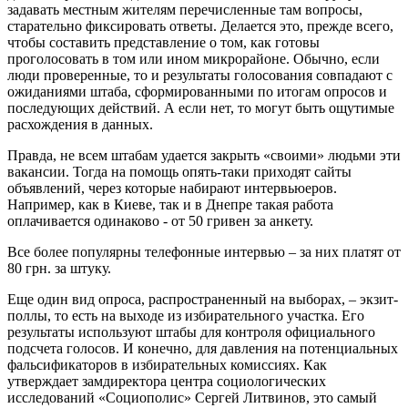
задавать местным жителям перечисленные там вопросы,
старательно фиксировать ответы. Делается это, прежде всего,
чтобы составить представление о том, как готовы
проголосовать в том или ином микрорайоне. Обычно, если
люди проверенные, то и результаты голосования совпадают с
ожиданиями штаба, сформированными по итогам опросов и
последующих действий. А если нет, то могут быть ощутимые
расхождения в данных.
Правда, не всем штабам удается закрыть «своими» людьми эти
вакансии. Тогда на помощь опять-таки приходят сайты
объявлений, через которые набирают интервьюеров.
Например, как в Киеве, так и в Днепре такая работа
оплачивается одинаково - от 50 гривен за анкету.
Все более популярны телефонные интервью – за них платят от
80 грн. за штуку.
Еще один вид опроса, распространенный на выборах, – экзит-
поллы, то есть на выходе из избирательного участка. Его
результаты используют штабы для контроля официального
подсчета голосов. И конечно, для давления на потенциальных
фальсификаторов в избирательных комиссиях. Как
утверждает замдиректора центра социологических
исследований «Социополис» Сергей Литвинов, это самый