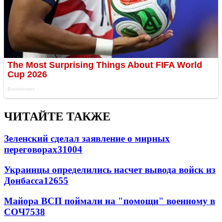
ЧИТАЙТЕ ТАКЖЕ
Зеленский сделал заявление о мирных
переговорах
31004
Украинцы определились насчет вывода войск из
Донбасса
12655
Майора ВСП поймали на "помощи" военному в
СОЧ
7538