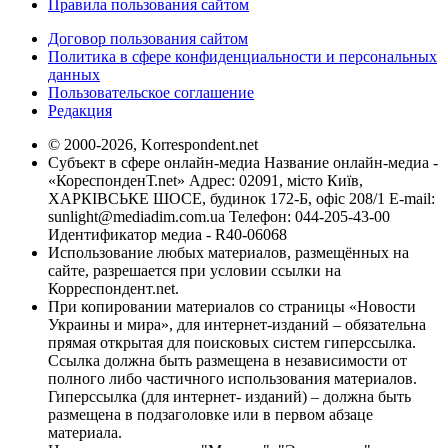
Правила пользования сайтом
Договор пользования сайтом
Политика в сфере конфиденциальности и персональных
данных
Пользовательское соглашение
Редакция
© 2000-2026, Korrespondent.net
Субъект в сфере онлайн-медиа Название онлайн-медиа -
«КореспонденТ.net» Адрес: 02091, місто Київ,
ХАРКІВСЬКЕ ШОСЕ, будинок 172-Б, офіс 208/1 E-mail:
sunlight@mediadim.com.ua
Телефон: 044-205-43-00
Идентификатор медиа - R40-06068
Использование любых материалов, размещённых на
сайте, разрешается при условии ссылки на
Корреспондент.net.
При копировании материалов со страницы «Новости
Украины и мира», для интернет-изданий – обязательна
прямая открытая для поисковых систем гиперссылка.
Ссылка должна быть размещена в независимости от
полного либо частичного использования материалов.
Гиперссылка (для интернет- изданий) – должна быть
размещена в подзаголовке или в первом абзаце
материала.