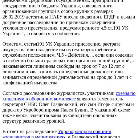
денежными средствами государственных предприятий и
государственного бюджета Украины, совершенного
организованной группой в особо крупных размерах
26.02.2019 детективы НАБУ внесли сведения в ЕРДР и начали
досудебное расследование по признакам совершения
уголовного преступления, предусмотренного ч.5 ст.191 УК
Украины", - говорится в сообщении.
Отметим, статья191 УК Украины: присвоение, растрата
имущества или овладение им путем злоупотребления
служебным положением. Ч.5 - Действия, ... если они содеяны
в особенно больших размерах или организованной группой, -
наказываются лишением свободы на срок от 7 до 12 лет с
лишением права занимать определенные должности или
заниматься определенной деятельностью на срок до 3 лет и с
конфискацией имущества.
Согласно расследованию журналистов, участниками
схемы по
хищениям в оборонном комплексе
являются заместитель
секретаря СНБО Олег Гладковский, его сын Игорь с другом и
директор Укроборонпрома Павел Букин. В указанной схеме
также якобы задействованы руководители оборонных
структур различных уровней.
В ответ на расследование
Укроборонпром обвинил
журналистов в манипуляциях
, а Гладковский попросил