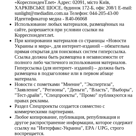
«КореспонденТ.net» Адрес: 02091, місто Київ,
ХАРКІВСЬКЕ ШОСЕ, будинок 172-Б, офіс 208/1 E-mail:
sunlight@mediadim.com.ua
Телефон: 044-205-43-00
Идентификатор медиа - R40-06068
Использование любых материалов, размещённых на
сайте, разрешается при условии ссылки на
Корреспондент.net.
При копировании материалов со страницы «Новости
Украины и мира», для интернет-изданий – обязательна
прямая открытая для поисковых систем гиперссылка.
Ссылка должна быть размещена в независимости от
полного либо частичного использования материалов.
Гиперссылка (для интернет- изданий) – должна быть
размещена в подзаголовке или в первом абзаце
материала.
Новости с пометками "Мнение", "Экспертиза",
"Заявление", "Регионы", "Деньги", "Власть", "Выборы",
"Тест-драйв", "Спецпроекты", "Промо" публикуются на
правах рекламы.
Раздел Спецпроекты создается совместно с
коммерческими партнерами.
Любое копирование, публикация, републикация и
другое распространение информации, которое содержит
ссылку на "Интерфакс-Украина", EPA / UPG, строго
воспрещается.