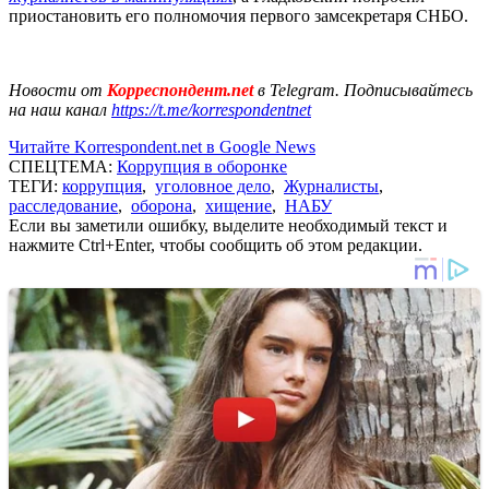
приостановить его полномочия первого замсекретаря СНБО.
Новости от
Корреспондент.net
в Telegram. Подписывайтесь
на наш канал
https://t.me/korrespondentnet
Читайте Korrespondent.net в Google News
СПЕЦТЕМА:
Коррупция в оборонке
ТЕГИ:
коррупция
,
уголовное дело
,
Журналисты
,
расследование
,
оборона
,
хищение
,
НАБУ
Если вы заметили ошибку, выделите необходимый текст и
нажмите Ctrl+Enter, чтобы сообщить об этом редакции.