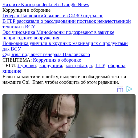
Читайте Korrespondent.net в Google News
Коррупция в оборонке
Генерал Павловский вышел из СИЗО под залог
В ГБР рассказали о расследовании поставок некачественной
техники в ВСУ
Экс-чиновника Минобороны подозревают в закупке
непригодного вооружения
Полковника уличили в крупных махинациях с продуктами
для ВСУ
Суд взял под арест генерала Павловского
СПЕЦТЕМА:
Коррупция в оборонке
ТЕГИ:
Луценко
,
коррупция
,
контрабанда
,
ГПУ
,
оборона
,
хищение
Если вы заметили ошибку, выделите необходимый текст и
нажмите Ctrl+Enter, чтобы сообщить об этом редакции.