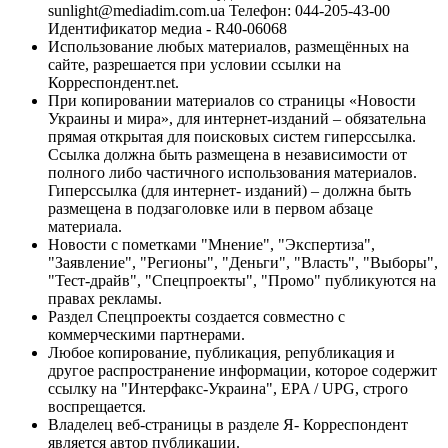
sunlight@mediadim.com.ua
Телефон: 044-205-43-00
Идентификатор медиа - R40-06068
Использование любых материалов, размещённых на
сайте, разрешается при условии ссылки на
Корреспондент.net.
При копировании материалов со страницы «Новости
Украины и мира», для интернет-изданий – обязательна
прямая открытая для поисковых систем гиперссылка.
Ссылка должна быть размещена в независимости от
полного либо частичного использования материалов.
Гиперссылка (для интернет- изданий) – должна быть
размещена в подзаголовке или в первом абзаце
материала.
Новости с пометками "Мнение", "Экспертиза",
"Заявление", "Регионы", "Деньги", "Власть", "Выборы",
"Тест-драйв", "Спецпроекты", "Промо" публикуются на
правах рекламы.
Раздел Спецпроекты создается совместно с
коммерческими партнерами.
Любое копирование, публикация, републикация и
другое распространение информации, которое содержит
ссылку на "Интерфакс-Украина", EPA / UPG, строго
воспрещается.
Владелец веб-страницы в разделе Я- Корреспондент
является автор публикации.