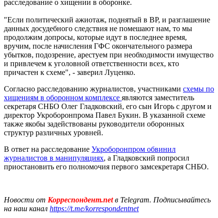
расследование о хищении в оборонке.
"Если политический ажиотаж, поднятый в ВР, и разглашение
данных досудебного следствия не помешают нам, то мы
продолжим допросы, которые идут в последнее время,
вручим, после начисления ГФС окончательного размера
убытков, подозрение, арестуем при необходимости имущество
и привлечем к уголовной ответственности всех, кто
причастен к схеме", - заверил Луценко.
Согласно расследованию журналистов, участниками
схемы по
хищениям в оборонном комплексе
являются заместитель
секретаря СНБО Олег Гладковский, его сын Игорь с другом и
директор Укроборонпрома Павел Букин. В указанной схеме
также якобы задействованы руководители оборонных
структур различных уровней.
В ответ на расследование
Укроборонпром обвинил
журналистов в манипуляциях
, а Гладковский попросил
приостановить его полномочия первого замсекретаря СНБО.
Новости от
Корреспондент.net
в Telegram. Подписывайтесь
на наш канал
https://t.me/korrespondentnet