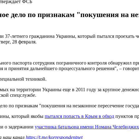
утверждает ФСБ
ое дело по признакам "покушения на не
и 37-летнего гражданина Украины, который пытался проехать 
верг, 28 февраля.
ьного паспорта сотрудник пограничного контроля обнаружил пр
я и принятия дальнейшего процессуального решения", – говори
пециальной техникой.
мых на территории Украины еще в 2011 году за крупное денежно
ской спецслужбе.
ело по признакам "покушения на незаконное пересечение госуд
аины, который якобы
пытался попасть в Крым в обход
пунктов пр
ли о задержании
участника батальона имени Номана Челебиджих
а наш канал
https://t.me/korrespondentnet