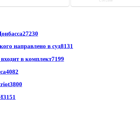
Донбасса
27230
кого направлено в суд
8131
 входит в комплект
7199
са
4082
riot
3800
И
3151