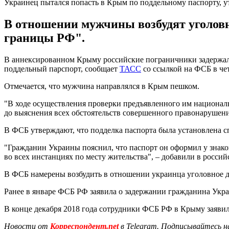
Украинец пытался попасть в Крым по поддельному паспорту, 
В отношении мужчины возбудят уголовн
границы РФ".
В аннексированном Крыму российские пограничники задержал
поддельный парспорт, сообщает
ТАСС
со ссылкой на ФСБ в чет
Отмечается, что мужчина направлялся в Крым пешком.
"В ходе осуществления проверки предъявленного им национал
до выяснения всех обстоятельств совершенного правонарушени
В ФСБ утверждают, что подделка паспорта была установлена с
"Гражданин Украины пояснил, что паспорт он оформил у знако
во всех инстанциях по месту жительства", – добавили в россий
В ФСБ намерены возбудить в отношении украинца уголовное д
Ранее в январе ФСБ РФ заявила о задержании гражданина Укр
В конце декабря 2018 года сотрудники ФСБ РФ в Крыму заяви
Новости от
Корреспондент.net
в Telegram. Подписывайтесь н