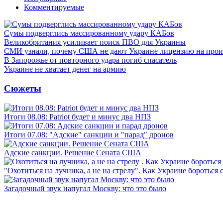
Комментируемые
Сумы подверглись массированному удару КАБов
Великобритания усиливает поиск ПВО для Украины
СМИ узнали, почему США не дают Украине лицензию на произв
В Запорожье от повторного удара погиб спасатель
Украине не хватает денег на армию
Сюжеты
Итоги 08.08: Patriot будет и минус два НПЗ
Итоги 07.08: "Адские" санкции и "парад" дронов
Адские санкции. Решение Сената США
"Охотиться на лучника, а не на стрелу". Как Украине бороться 
Загадочный звук напугал Москву: что это было