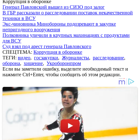
Коррупция в оборонке
Генерал Павловский вышел из СИЗО под залог
В ГБР рассказали о расследовании поставок некачественной
техники в ВСУ
Экс-чиновника Минобороны подозревают в закупке
непригодного вооружения
Полковника уличили в крупных махинациях с продуктами
для ВСУ
Суд взял под арест генерала Павловского
СПЕЦТЕМА:
Коррупция в оборонке
ТЕГИ:
видео
,
госзакупки
,
Журналисты
,
расследование
,
оборона
,
хищение
,
Укроборонпром
Если вы заметили ошибку, выделите необходимый текст и
нажмите Ctrl+Enter, чтобы сообщить об этом редакции.