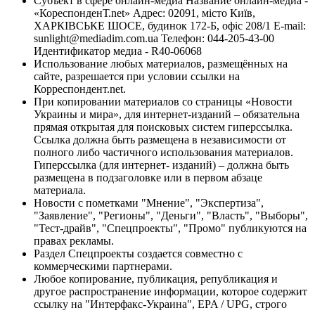
Субъект в сфере онлайн-медиа Название онлайн-медиа -
«КореспонденТ.net» Адрес: 02091, місто Київ,
ХАРКІВСЬКЕ ШОСЕ, будинок 172-Б, офіс 208/1 E-mail:
sunlight@mediadim.com.ua
Телефон: 044-205-43-00
Идентификатор медиа - R40-06068
Использование любых материалов, размещённых на
сайте, разрешается при условии ссылки на
Корреспондент.net.
При копировании материалов со страницы «Новости
Украины и мира», для интернет-изданий – обязательна
прямая открытая для поисковых систем гиперссылка.
Ссылка должна быть размещена в независимости от
полного либо частичного использования материалов.
Гиперссылка (для интернет- изданий) – должна быть
размещена в подзаголовке или в первом абзаце
материала.
Новости с пометками "Мнение", "Экспертиза",
"Заявление", "Регионы", "Деньги", "Власть", "Выборы",
"Тест-драйв", "Спецпроекты", "Промо" публикуются на
правах рекламы.
Раздел Спецпроекты создается совместно с
коммерческими партнерами.
Любое копирование, публикация, републикация и
другое распространение информации, которое содержит
ссылку на "Интерфакс-Украина", EPA / UPG, строго