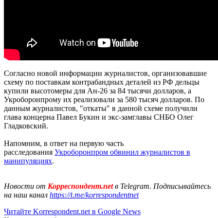
Согласно новой информации журналистов, организовавшие
схему по поставкам контрабандных деталей из РФ дельцы
купили высотомеры для Ан-26 за 84 тысячи долларов, а
Укроборонпрому их реализовали за 580 тысяч долларов. По
данным журналистов, "откаты" в данной схеме получили
глава концерна Павел Букин и экс-замглавы СНБО Олег
Гладковский.
Напомним, в ответ на первую часть
расследования
Укроборонпром обвинил журналистов в
манипуляциях
.
Новости от
Корреспондент.net
в Telegram. Подписывайтесь
на наш канал
https://t.me/korrespondentnet
Читайте Korrespondent.net в Google News