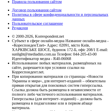
Правила пользования сайтом
Договор пользования сайтом
Политика в сфере конфиденциальности и персональных
данных
Пользовательское соглашение
Редакция
© 2000-2026, Korrespondent.net
Субъект в сфере онлайн-медиа Название онлайн-медиа -
«КореспонденТ.net» Адрес: 02091, місто Київ,
ХАРКІВСЬКЕ ШОСЕ, будинок 172-Б, офіс 208/1 E-mail:
sunlight@mediadim.com.ua
Телефон: 044-205-43-00
Идентификатор медиа - R40-06068
Использование любых материалов, размещённых на
сайте, разрешается при условии ссылки на
Корреспондент.net.
При копировании материалов со страницы «Новости
Украины и мира», для интернет-изданий – обязательна
прямая открытая для поисковых систем гиперссылка.
Ссылка должна быть размещена в независимости от
полного либо частичного использования материалов.
Гиперссылка (для интернет- изданий) – должна быть
размещена в подзаголовке или в первом абзаце
материала.