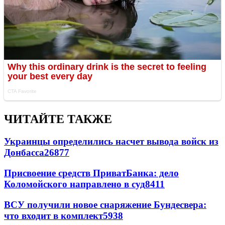
ЧИТАЙТЕ ТАКЖЕ
Украинцы определились насчет вывода войск из
Донбасса
26877
Присвоение средств ПриватБанка: дело
Коломойского направлено в суд
8411
ВСУ получили новое снаряжение Бундесвера:
что входит в комплект
5938