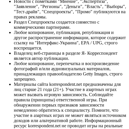
Новости с пометками "Мнение", "Экспертиза",
"Заявление", "Регионы", "Деньги", "Власть", "Выборы",
"Тест-драйв", "Спецпроекты", "Промо" публикуются на
правах рекламы.
Раздел Спецпроекты создается совместно с
коммерческими партнерами.
Любое копирование, публикация, републикация и
другое распространение информации, которое содержит
ссылку на "Интерфакс-Украина", EPA / UPG, строго
воспрещается.
Владелец веб-страницы в разделе Я- Корреспондент
является автор публикации.
Любое копирование, перепечатка и воспроизведение
фотографий и/или аудиовизуальных материалов,
принадлежащих правообладателю Getty Images, строго
запрещено.
Материалы сайта korrespondent.net предназначены для
лиц старше 21 года (21+). Участие в азартных играх
может вызвать игровую зависимость. Соблюдайте
правила (принципы) ответственной игры. При
обнаружении первых признаков зависимости
немедленно обратитесь к специалисту. Помните, что
участие в азартных играх не может являться источником
доходов или альтернативой работе. Информационный
ресурс korrespondent.net не проводит игры на реальные