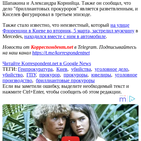
Шапакина и Александра Корнийца. Также он сообщал, что
дело "бриллиантовых прокуроров" является разветвленным, и
Киселев фигурировал в третьем эпизоде.
Также стало известно, что неизвестный, который
на улице
Флоренции в Киеве во вторник, 5 марта, застрелил мужчину
в
Mercedes,
находился вместе с ним в автомобиле
.
Новости от
Корреспондент.net
в Telegram. Подписывайтесь
на наш канал
https://t.me/korrespondentnet
Читайте Korrespondent.net в Google News
ТЕГИ:
Генпрокуратура
,
Киев
,
убийства
,
уголовное дело
,
убийство
,
ГПУ
,
прокурор
,
прокуроры
,
ювелиры
,
уголовное
производство
,
бриллиантовые прокуроры
Если вы заметили ошибку, выделите необходимый текст и
нажмите Ctrl+Enter, чтобы сообщить об этом редакции.