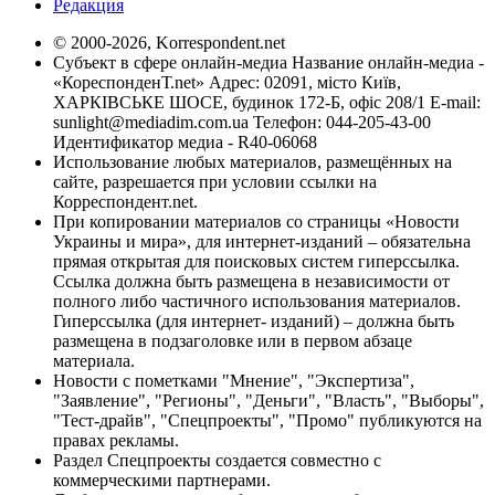
Редакция
© 2000-2026, Korrespondent.net
Субъект в сфере онлайн-медиа Название онлайн-медиа -
«КореспонденТ.net» Адрес: 02091, місто Київ,
ХАРКІВСЬКЕ ШОСЕ, будинок 172-Б, офіс 208/1 E-mail:
sunlight@mediadim.com.ua
Телефон: 044-205-43-00
Идентификатор медиа - R40-06068
Использование любых материалов, размещённых на
сайте, разрешается при условии ссылки на
Корреспондент.net.
При копировании материалов со страницы «Новости
Украины и мира», для интернет-изданий – обязательна
прямая открытая для поисковых систем гиперссылка.
Ссылка должна быть размещена в независимости от
полного либо частичного использования материалов.
Гиперссылка (для интернет- изданий) – должна быть
размещена в подзаголовке или в первом абзаце
материала.
Новости с пометками "Мнение", "Экспертиза",
"Заявление", "Регионы", "Деньги", "Власть", "Выборы",
"Тест-драйв", "Спецпроекты", "Промо" публикуются на
правах рекламы.
Раздел Спецпроекты создается совместно с
коммерческими партнерами.