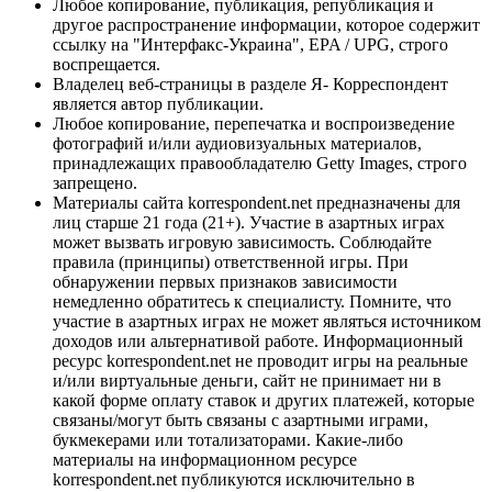
Любое копирование, публикация, републикация и
другое распространение информации, которое содержит
ссылку на "Интерфакс-Украина", EPA / UPG, строго
воспрещается.
Владелец веб-страницы в разделе Я- Корреспондент
является автор публикации.
Любое копирование, перепечатка и воспроизведение
фотографий и/или аудиовизуальных материалов,
принадлежащих правообладателю Getty Images, строго
запрещено.
Материалы сайта korrespondent.net предназначены для
лиц старше 21 года (21+). Участие в азартных играх
может вызвать игровую зависимость. Соблюдайте
правила (принципы) ответственной игры. При
обнаружении первых признаков зависимости
немедленно обратитесь к специалисту. Помните, что
участие в азартных играх не может являться источником
доходов или альтернативой работе. Информационный
ресурс korrespondent.net не проводит игры на реальные
и/или виртуальные деньги, сайт не принимает ни в
какой форме оплату ставок и других платежей, которые
связаны/могут быть связаны с азартными играми,
букмекерами или тотализаторами. Какие-либо
материалы на информационном ресурсе
korrespondent.net публикуются исключительно в