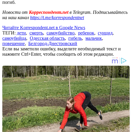
погиб.
Новости от
Корреспондент.net
в Telegram. Подписывайтесь
на наш канал
https://t.me/korrespondentnet
Читайте Korrespondent.net в Google News
ТЕГИ:
дети
,
смерть
,
самоубийство
,
ребенок
,
суицид
,
самоубийца
,
Одесская область
,
гибель
,
мальчик
,
повешение
,
Белгород-Днестровский
Если вы заметили ошибку, выделите необходимый текст и
нажмите Ctrl+Enter, чтобы сообщить об этом редакции.