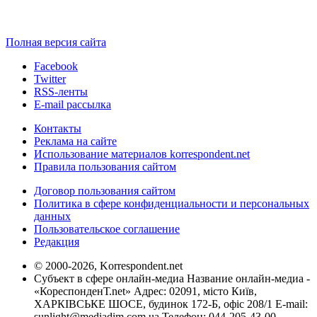
Полная версия сайта
Facebook
Twitter
RSS-ленты
E-mail рассылка
Контакты
Реклама на сайте
Использование материалов korrespondent.net
Правила пользования сайтом
Договор пользования сайтом
Политика в сфере конфиденциальности и персональных
данных
Пользовательское соглашение
Редакция
© 2000-2026, Korrespondent.net
Субъект в сфере онлайн-медиа Название онлайн-медиа -
«КореспонденТ.net» Адрес: 02091, місто Київ,
ХАРКІВСЬКЕ ШОСЕ, будинок 172-Б, офіс 208/1 E-mail:
sunlight@mediadim.com.ua
Телефон: 044-205-43-00