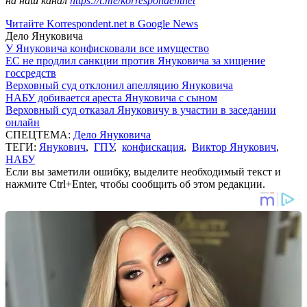
на наш канал
https://t.me/korrespondentnet
Читайте Korrespondent.net в Google News
Дело Януковича
У Януковича конфисковали все имущество
ЕС не продлил санкции против Януковича за хищение
госсредств
Верховный суд отклонил апелляцию Януковича
НАБУ добивается ареста Януковича с сыном
Верховный суд отказал Януковичу в участии в заседании
онлайн
СПЕЦТЕМА:
Дело Януковича
ТЕГИ:
Янукович
,
ГПУ
,
конфискация
,
Виктор Янукович
,
НАБУ
Если вы заметили ошибку, выделите необходимый текст и
нажмите Ctrl+Enter, чтобы сообщить об этом редакции.