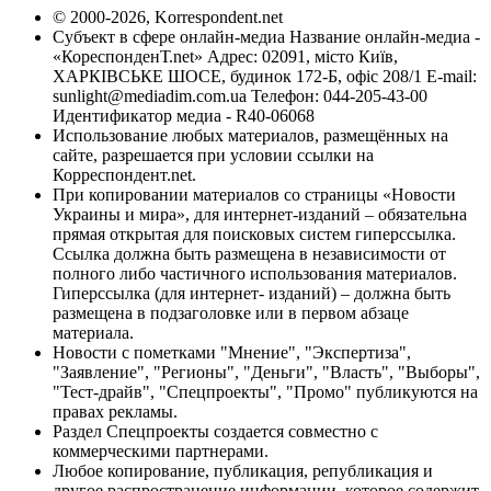
© 2000-2026, Korrespondent.net
Субъект в сфере онлайн-медиа Название онлайн-медиа -
«КореспонденТ.net» Адрес: 02091, місто Київ,
ХАРКІВСЬКЕ ШОСЕ, будинок 172-Б, офіс 208/1 E-mail:
sunlight@mediadim.com.ua
Телефон: 044-205-43-00
Идентификатор медиа - R40-06068
Использование любых материалов, размещённых на
сайте, разрешается при условии ссылки на
Корреспондент.net.
При копировании материалов со страницы «Новости
Украины и мира», для интернет-изданий – обязательна
прямая открытая для поисковых систем гиперссылка.
Ссылка должна быть размещена в независимости от
полного либо частичного использования материалов.
Гиперссылка (для интернет- изданий) – должна быть
размещена в подзаголовке или в первом абзаце
материала.
Новости с пометками "Мнение", "Экспертиза",
"Заявление", "Регионы", "Деньги", "Власть", "Выборы",
"Тест-драйв", "Спецпроекты", "Промо" публикуются на
правах рекламы.
Раздел Спецпроекты создается совместно с
коммерческими партнерами.
Любое копирование, публикация, републикация и
другое распространение информации, которое содержит