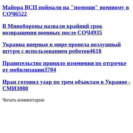
Майора ВСП поймали на "помощи" военному в
СОЧ
6522
В Минобороны назвали крайний срок
возвращения военных после СОЧ
4935
Украина впервые в мире провела воздушный
штурм с использованием роботов
4618
Правительство приняло изменения по отсрочке
от мобилизации
3704
Иран готовил удар по трем объектам в Украине -
СМИ
3080
Читать комментарии