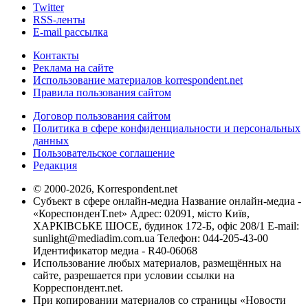
Twitter
RSS-ленты
E-mail рассылка
Контакты
Реклама на сайте
Использование материалов korrespondent.net
Правила пользования сайтом
Договор пользования сайтом
Политика в сфере конфиденциальности и персональных
данных
Пользовательское соглашение
Редакция
© 2000-2026, Korrespondent.net
Субъект в сфере онлайн-медиа Название онлайн-медиа -
«КореспонденТ.net» Адрес: 02091, місто Київ,
ХАРКІВСЬКЕ ШОСЕ, будинок 172-Б, офіс 208/1 E-mail:
sunlight@mediadim.com.ua
Телефон: 044-205-43-00
Идентификатор медиа - R40-06068
Использование любых материалов, размещённых на
сайте, разрешается при условии ссылки на
Корреспондент.net.
При копировании материалов со страницы «Новости