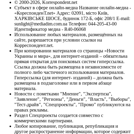
© 2000-2026, Korrespondent.net
Субъект в сфере онлайн-медиа Название онлайн-медиа -
«КореспонденТ.net» Адрес: 02091, місто Київ,
ХАРКІВСЬКЕ ШОСЕ, будинок 172-Б, офіс 208/1 E-mail:
sunlight@mediadim.com.ua
Телефон: 044-205-43-00
Идентификатор медиа - R40-06068
Использование любых материалов, размещённых на
сайте, разрешается при условии ссылки на
Корреспондент.net.
При копировании материалов со страницы «Новости
Украины и мира», для интернет-изданий – обязательна
прямая открытая для поисковых систем гиперссылка.
Ссылка должна быть размещена в независимости от
полного либо частичного использования материалов.
Гиперссылка (для интернет- изданий) – должна быть
размещена в подзаголовке или в первом абзаце
материала.
Новости с пометками "Мнение", "Экспертиза",
"Заявление", "Регионы", "Деньги", "Власть", "Выборы",
"Тест-драйв", "Спецпроекты", "Промо" публикуются на
правах рекламы.
Раздел Спецпроекты создается совместно с
коммерческими партнерами.
Любое копирование, публикация, републикация и
другое распространение информации, которое содержит