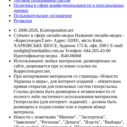
Договор пользования сайтом
Политика в сфере конфиденциальности и персональных
данных
Пользовательское соглашение
Редакция
© 2000-2026, Korrespondent.net
Субъект в сфере онлайн-медиа Название онлайн-медиа -
«КореспонденТ.net» Адрес: 02091, місто Київ,
ХАРКІВСЬКЕ ШОСЕ, будинок 172-Б, офіс 208/1 E-mail:
sunlight@mediadim.com.ua
Телефон: 044-205-43-00
Идентификатор медиа - R40-06068
Использование любых материалов, размещённых на
сайте, разрешается при условии ссылки на
Корреспондент.net.
При копировании материалов со страницы «Новости
Украины и мира», для интернет-изданий – обязательна
прямая открытая для поисковых систем гиперссылка.
Ссылка должна быть размещена в независимости от
полного либо частичного использования материалов.
Гиперссылка (для интернет- изданий) – должна быть
размещена в подзаголовке или в первом абзаце
материала.
Новости с пометками "Мнение", "Экспертиза",
"Заявление", "Регионы", "Деньги", "Власть", "Выборы",