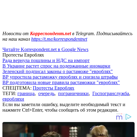
Новости от
Корреспондент.net
в Telegram. Подписывайтесь
на наш канал
https://t.me/korrespondentnet
Читайте Korrespondent.net в Google News
Протесты Евроблях
Рада вернула пошлины и НДС на импорт
В Украине растет спрос на подержанные иномарки
Зеленский подписал законы о растаможе "евроблях"
ВР упростила растаможку евроблях и снизила штрафы
ВР подготовила новые правила растаможки "евроблях"
СПЕЦТЕМА:
Протесты Евроблях
ТЕГИ:
граница
,
очередь
,
пограничники
,
Госпогранслужба
,
евробляхи
Если вы заметили ошибку, выделите необходимый текст и
нажмите Ctrl+Enter, чтобы сообщить об этом редакции.