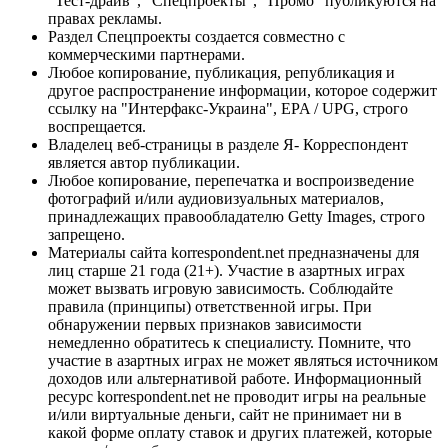
"Тест-драйв", "Спецпроекты", "Промо" публикуются на
правах рекламы.
Раздел Спецпроекты создается совместно с
коммерческими партнерами.
Любое копирование, публикация, републикация и
другое распространение информации, которое содержит
ссылку на "Интерфакс-Украина", EPA / UPG, строго
воспрещается.
Владелец веб-страницы в разделе Я- Корреспондент
является автор публикации.
Любое копирование, перепечатка и воспроизведение
фотографий и/или аудиовизуальных материалов,
принадлежащих правообладателю Getty Images, строго
запрещено.
Материалы сайта korrespondent.net предназначены для
лиц старше 21 года (21+). Участие в азартных играх
может вызвать игровую зависимость. Соблюдайте
правила (принципы) ответственной игры. При
обнаружении первых признаков зависимости
немедленно обратитесь к специалисту. Помните, что
участие в азартных играх не может являться источником
доходов или альтернативой работе. Информационный
ресурс korrespondent.net не проводит игры на реальные
и/или виртуальные деньги, сайт не принимает ни в
какой форме оплату ставок и других платежей, которые