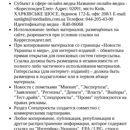
Субъект в сфере онлайн-медиа Название онлайн-медиа -
«КореспонденТ.net» Адрес: 02091, місто Київ,
ХАРКІВСЬКЕ ШОСЕ, будинок 172-Б, офіс 208/1 E-mail:
sunlight@mediadim.com.ua
Телефон: 044-205-43-00
Идентификатор медиа - R40-06068
Использование любых материалов, размещённых на
сайте, разрешается при условии ссылки на
Корреспондент.net.
При копировании материалов со страницы «Новости
Украины и мира», для интернет-изданий – обязательна
прямая открытая для поисковых систем гиперссылка.
Ссылка должна быть размещена в независимости от
полного либо частичного использования материалов.
Гиперссылка (для интернет- изданий) – должна быть
размещена в подзаголовке или в первом абзаце
материала.
Новости с пометками "Мнение", "Экспертиза",
"Заявление", "Регионы", "Деньги", "Власть", "Выборы",
"Тест-драйв", "Спецпроекты", "Промо" публикуются на
правах рекламы.
Раздел Спецпроекты создается совместно с
коммерческими партнерами.
Любое копирование, публикация, републикация и
другое распространение информации, которое содержит
ссылку на "Интерфакс-Украина", EPA / UPG, строго