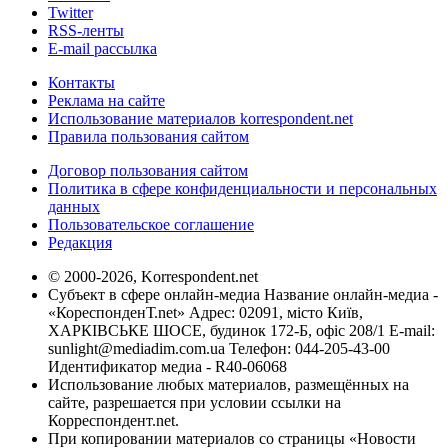
Twitter
RSS-ленты
E-mail рассылка
Контакты
Реклама на сайте
Использование материалов korrespondent.net
Правила пользования сайтом
Договор пользования сайтом
Политика в сфере конфиденциальности и персональных
данных
Пользовательское соглашение
Редакция
© 2000-2026, Korrespondent.net
Субъект в сфере онлайн-медиа Название онлайн-медиа -
«КореспонденТ.net» Адрес: 02091, місто Київ,
ХАРКІВСЬКЕ ШОСЕ, будинок 172-Б, офіс 208/1 E-mail:
sunlight@mediadim.com.ua
Телефон: 044-205-43-00
Идентификатор медиа - R40-06068
Использование любых материалов, размещённых на
сайте, разрешается при условии ссылки на
Корреспондент.net.
При копировании материалов со страницы «Новости