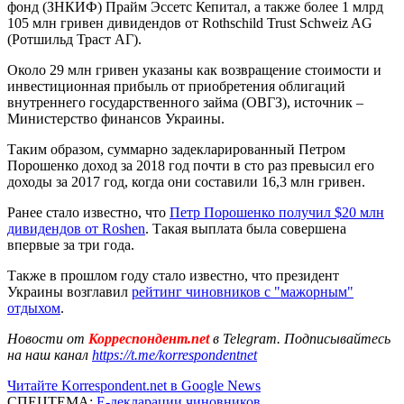
фонд (ЗНКИФ) Прайм Эссетс Кепитал, а также более 1 млрд
105 млн гривен дивидендов от Rothschild Trust Schweiz AG
(Ротшильд Траст АГ).
Около 29 млн гривен указаны как возвращение стоимости и
инвестиционная прибыль от приобретения облигаций
внутреннего государственного займа (ОВГЗ), источник –
Министерство финансов Украины.
Таким образом, суммарно задекларированный Петром
Порошенко доход за 2018 год почти в сто раз превысил его
доходы за 2017 год, когда они составили 16,3 млн гривен.
Ранее стало известно, что
Петр Порошенко получил $20 млн
дивидендов от Roshen
. Такая выплата была совершена
впервые за три года.
Также в прошлом году стало известно, что президент
Украины возглавил
рейтинг чиновников с "мажорным"
отдыхом
.
Новости от
Корреспондент.net
в Telegram. Подписывайтесь
на наш канал
https://t.me/korrespondentnet
Читайте Korrespondent.net в Google News
СПЕЦТЕМА:
Е-декларации чиновников