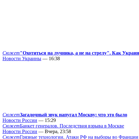
Сюжет
"Охотиться на лучника, а не на стрелу". Как Украи
Новости Украины
— 16:38
Сюжет
Загадочный звук напугал Москву: что это было
Новости России
— 15:29
Сюжет
Банкет генералов. Последствия взрыва в Москве
Новости России
— Вчера, 23:58
Сюжет
Грязные технологии. Атаки РФ на выборы во Франции