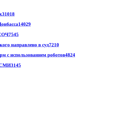
х
31018
Донбасса
14029
 СОЧ
7545
кого направлено в суд
7210
рм с использованием роботов
4824
- СМИ
3145