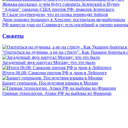
Жовква рассказал, о чем будут говорить Зеленский и Вучич
"Адские" санкции США против РФ: реакция Зеленского
В Скале подтвердили, что из полка переводят бойцов
Дрон поразил больницу в Херсоне: пострадали медработницы
РФ нанесла удар по Славянску: есть погибший и пятеро ранен
Сюжеты
"Охотиться на лучника, а не на стрелу". Как Украине бороться 
Загадочный звук напугал Москву: что это было
Итоги 06.08: Санкции против РФ и дрон в Лейпциге
Банкет генералов. Последствия взрыва в Москве
Грязные технологии. Атаки РФ на выборы во Франции