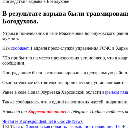
Последствия взрыва в Богодухове
В результате взрыва были травмирован
Богодухова.
Утром в понедельник в селе Максимовка Богодуховского района
мужчин.
Как
сообщает
1 апреля пресс-служба управления ГСЧС в Харько
"По прибытию на место происшествия установлено, что в кварт
сообщении.
Пострадавшие были госпитализированы в центральную районн
Окончательные обстоятельства происшествия устанавливаются
Ранее в селе Новая Збурьевка Херсонской области
взрывом газ
Также сообщалось, что в одной из воинских частей, подчине
Новости от
Корреспондент.net
в Telegram. Подписывайтесь н
Читайте Korrespondent.net в Google News
ТЕГИ:
газ
,
Харьковская область
,
взрыв
,
пострадавшие
,
ГСЧС