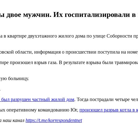
ы двое мужчин. Их госпитализировали 
 в квартире двухэтажного жилого дома по улице Соборности про
вской области, информация о происшествии поступила на номер 
ире произошел взрыв газа. В результате взрыва были травмирова
ую больницу.
.
а был разрушен частный жилой дом
. Тогда пострадали четыре че
нных оперативному командованию Юг,
произошел разрыв котла в 
а наш канал
https://t.me/korrespondentnet