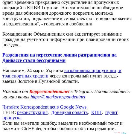
будет временно прекращено осуществления пропускных
операций в КПВВ Гнутово. Это минимально необходимое
время для обновления дорожного покрытия, монтажа
конструкций, подключение к сетям электро - и водоснабжения
и водоотведения", - говорится в сообщении.
Командование Объединенных сил акцентирует внимание
граждан на учете этой информации при планировании своих
поездок.
Разрешения на пересечение линии разграничения на
Донбассе стали бессрочными
Напомним, 24 марта Украина
возобновила пропуск лиц и
транспортных средств
через контрольный пункт въезда-
выезда Золотое в Луганской области.
Новости от
Корреспондент.net
в Telegram. Подписывайтесь
на наш канал
https://t.me/korrespondentnet
Читайте Korrespondent.net в Google News
ТЕГИ:
реконструкция
,
Донецкая область
,
КПП
,
пункт
пропуска
Если вы заметили ошибку, выделите необходимый текст и
нажмите Ctrl+Enter, чтобы сообщить об этом редакции.