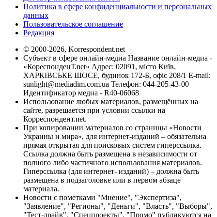
Политика в сфере конфиденциальности и персональных
данных
Пользовательское соглашение
Редакция
© 2000-2026, Korrespondent.net
Субъект в сфере онлайн-медиа Название онлайн-медиа -
«КореспонденТ.net» Адрес: 02091, місто Київ,
ХАРКІВСЬКЕ ШОСЕ, будинок 172-Б, офіс 208/1 E-mail:
sunlight@mediadim.com.ua
Телефон: 044-205-43-00
Идентификатор медиа - R40-06068
Использование любых материалов, размещённых на
сайте, разрешается при условии ссылки на
Корреспондент.net.
При копировании материалов со страницы «Новости
Украины и мира», для интернет-изданий – обязательна
прямая открытая для поисковых систем гиперссылка.
Ссылка должна быть размещена в независимости от
полного либо частичного использования материалов.
Гиперссылка (для интернет- изданий) – должна быть
размещена в подзаголовке или в первом абзаце
материала.
Новости с пометками "Мнение", "Экспертиза",
"Заявление", "Регионы", "Деньги", "Власть", "Выборы",
"Тест-драйв", "Спецпроекты", "Промо" публикуются на