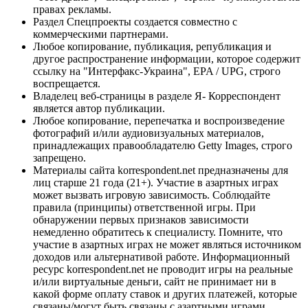
правах рекламы.
Раздел Спецпроекты создается совместно с
коммерческими партнерами.
Любое копирование, публикация, републикация и
другое распространение информации, которое содержит
ссылку на "Интерфакс-Украина", EPA / UPG, строго
воспрещается.
Владелец веб-страницы в разделе Я- Корреспондент
является автор публикации.
Любое копирование, перепечатка и воспроизведение
фотографий и/или аудиовизуальных материалов,
принадлежащих правообладателю Getty Images, строго
запрещено.
Материалы сайта korrespondent.net предназначены для
лиц старше 21 года (21+). Участие в азартных играх
может вызвать игровую зависимость. Соблюдайте
правила (принципы) ответственной игры. При
обнаружении первых признаков зависимости
немедленно обратитесь к специалисту. Помните, что
участие в азартных играх не может являться источником
доходов или альтернативой работе. Информационный
ресурс korrespondent.net не проводит игры на реальные
и/или виртуальные деньги, сайт не принимает ни в
какой форме оплату ставок и других платежей, которые
связаны/могут быть связаны с азартными играми,