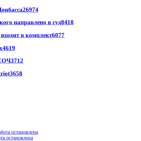
Донбасса
26974
кого направлено в суд
8418
 входит в комплект
6077
х
4619
 СОЧ
3712
riot
3658
та остановлена