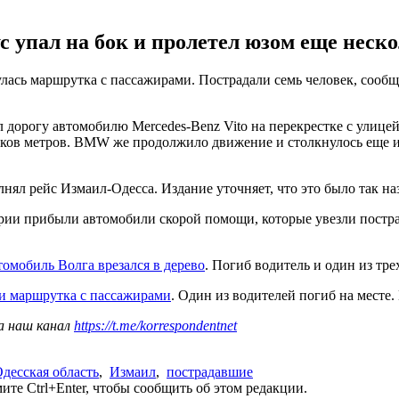
с упал на бок и пролетел юзом еще неско
улась маршрутка с пассажирами. Пострадали семь человек, сооб
орогу автомобилю Mercedes-Benz Vito на перекрестке с улицей 
тков метров. BMW же продолжило движение и столкнулось еще и с
нял рейс Измаил-Одесса. Издание уточняет, что это было так на
арии прибыли автомобили скорой помощи, которые увезли постр
томобиль Волга врезался в дерево
. Погиб водитель и один из тр
 и маршрутка с пассажирами
. Один из водителей погиб на месте
а наш канал
https://t.me/korrespondentnet
десская область
,
Измаил
,
пострадавшие
те Ctrl+Enter, чтобы сообщить об этом редакции.