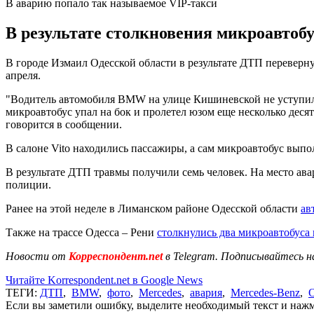
В аварию попало так называемое VIP-такси
В результате столкновения микроавтобу
В городе Измаил Одесской области в результате ДТП переверн
апреля.
"Водитель автомобиля BMW на улице Кишиневской не уступил д
микроавтобус упал на бок и пролетел юзом еще несколько деся
говорится в сообщении.
В салоне Vito находились пассажиры, а сам микроавтобус выпол
В результате ДТП травмы получили семь человек. На место ав
полиции.
Ранее на этой неделе в Лиманском районе Одесской области
ав
Также на трассе Одесса – Рени
столкнулись два микроавтобуса
Новости от
Корреспондент.net
в Telegram. Подписывайтесь н
Читайте Korrespondent.net в Google News
ТЕГИ:
ДТП
,
BMW
,
фото
,
Mercedes
,
авария
,
Mercedes-Benz
,
О
Если вы заметили ошибку, выделите необходимый текст и нажми