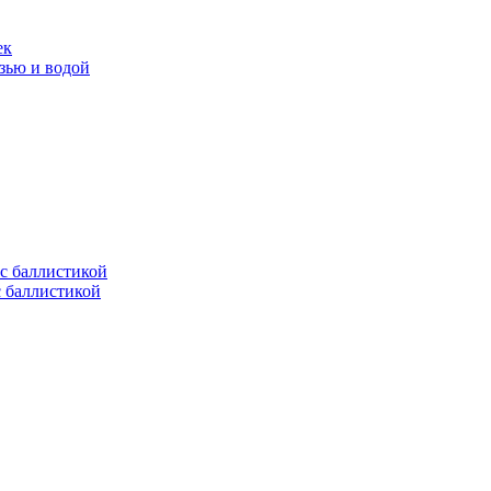
ек
язью и водой
с баллистикой