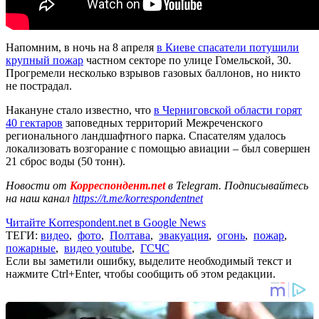
Напомним, в ночь на 8 апреля
в Киеве спасатели потушили
крупный пожар
частном секторе по улице Гомельской, 30.
Прогремели несколько взрывов газовых баллонов, но никто
не пострадал.
Накануне стало известно, что
в Черниговской области горят
40 гектаров
заповедных территорий Межреченского
регионального ландшафтного парка. Спасателям удалось
локализовать возгорание с помощью авиации – был совершен
21 сброс воды (50 тонн).
Новости от
Корреспондент.net
в Telegram. Подписывайтесь
на наш канал
https://t.me/korrespondentnet
Читайте Korrespondent.net в Google News
ТЕГИ:
видео
,
фото
,
Полтава
,
эвакуация
,
огонь
,
пожар
,
пожарные
,
видео youtube
,
ГСЧС
Если вы заметили ошибку, выделите необходимый текст и
нажмите Ctrl+Enter, чтобы сообщить об этом редакции.