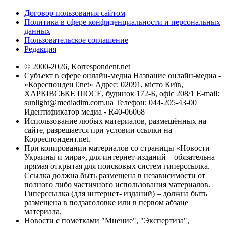
Договор пользования сайтом
Политика в сфере конфиденциальности и персональных
данных
Пользовательское соглашение
Редакция
© 2000-2026, Korrespondent.net
Субъект в сфере онлайн-медиа Название онлайн-медиа -
«КореспонденТ.net» Адрес: 02091, місто Київ,
ХАРКІВСЬКЕ ШОСЕ, будинок 172-Б, офіс 208/1 E-mail:
sunlight@mediadim.com.ua
Телефон: 044-205-43-00
Идентификатор медиа - R40-06068
Использование любых материалов, размещённых на
сайте, разрешается при условии ссылки на
Корреспондент.net.
При копировании материалов со страницы «Новости
Украины и мира», для интернет-изданий – обязательна
прямая открытая для поисковых систем гиперссылка.
Ссылка должна быть размещена в независимости от
полного либо частичного использования материалов.
Гиперссылка (для интернет- изданий) – должна быть
размещена в подзаголовке или в первом абзаце
материала.
Новости с пометками "Мнение", "Экспертиза",