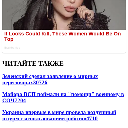
ЧИТАЙТЕ ТАКЖЕ
Зеленский сделал заявление о мирных
переговорах
30726
Майора ВСП поймали на "помощи" военному в
СОЧ
7204
Украина впервые в мире провела воздушный
штурм с использованием роботов
4710