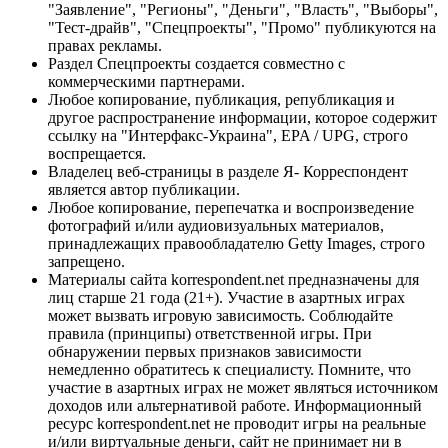
"Заявление", "Регионы", "Деньги", "Власть", "Выборы",
"Тест-драйв", "Спецпроекты", "Промо" публикуются на
правах рекламы.
Раздел Спецпроекты создается совместно с
коммерческими партнерами.
Любое копирование, публикация, републикация и
другое распространение информации, которое содержит
ссылку на "Интерфакс-Украина", EPA / UPG, строго
воспрещается.
Владелец веб-страницы в разделе Я- Корреспондент
является автор публикации.
Любое копирование, перепечатка и воспроизведение
фотографий и/или аудиовизуальных материалов,
принадлежащих правообладателю Getty Images, строго
запрещено.
Материалы сайта korrespondent.net предназначены для
лиц старше 21 года (21+). Участие в азартных играх
может вызвать игровую зависимость. Соблюдайте
правила (принципы) ответственной игры. При
обнаружении первых признаков зависимости
немедленно обратитесь к специалисту. Помните, что
участие в азартных играх не может являться источником
доходов или альтернативой работе. Информационный
ресурс korrespondent.net не проводит игры на реальные
и/или виртуальные деньги, сайт не принимает ни в