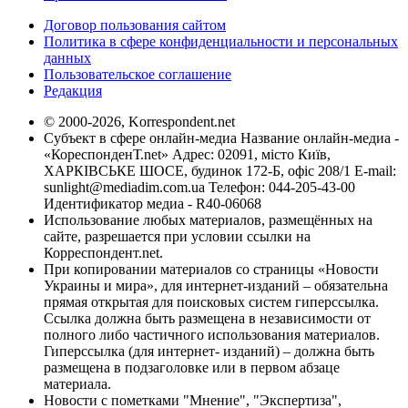
Договор пользования сайтом
Политика в сфере конфиденциальности и персональных
данных
Пользовательское соглашение
Редакция
© 2000-2026, Korrespondent.net
Субъект в сфере онлайн-медиа Название онлайн-медиа -
«КореспонденТ.net» Адрес: 02091, місто Київ,
ХАРКІВСЬКЕ ШОСЕ, будинок 172-Б, офіс 208/1 E-mail:
sunlight@mediadim.com.ua
Телефон: 044-205-43-00
Идентификатор медиа - R40-06068
Использование любых материалов, размещённых на
сайте, разрешается при условии ссылки на
Корреспондент.net.
При копировании материалов со страницы «Новости
Украины и мира», для интернет-изданий – обязательна
прямая открытая для поисковых систем гиперссылка.
Ссылка должна быть размещена в независимости от
полного либо частичного использования материалов.
Гиперссылка (для интернет- изданий) – должна быть
размещена в подзаголовке или в первом абзаце
материала.
Новости с пометками "Мнение", "Экспертиза",