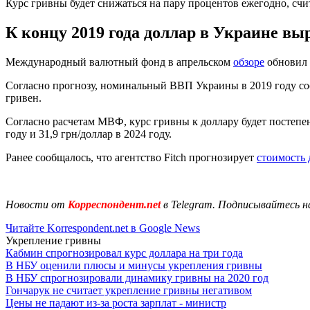
Курс гривны будет снижаться на пару процентов ежегодно, с
К концу 2019 года доллар в Украине выра
Международный валютный фонд в апрельском
обзоре
обновил 
Согласно прогнозу, номинальный ВВП Украины в 2019 году сост
гривен.
Согласно расчетам МВФ, курс гривны к доллару будет постепенно
году и 31,9 грн/доллар в 2024 году.
Ранее сообщалось, что агентство Fitch прогнозирует
стоимость 
Новости от
Корреспондент.net
в Telegram. Подписывайтесь н
Читайте Korrespondent.net в Google News
Укрепление гривны
Кабмин спрогнозировал курс доллара на три года
В НБУ оценили плюсы и минусы укрепления гривны
В НБУ спрогнозировали динамику гривны на 2020 год
Гончарук не считает укрепление гривны негативом
Цены не падают из-за роста зарплат - министр