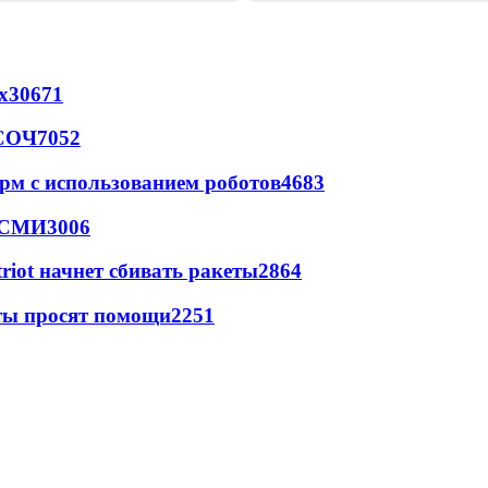
х
30671
 СОЧ
7052
рм с использованием роботов
4683
- СМИ
3006
triot начнет сбивать ракеты
2864
сты просят помощи
2251