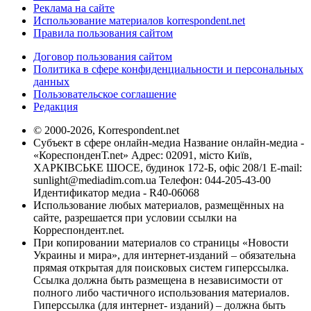
Реклама на сайте
Использование материалов korrespondent.net
Правила пользования сайтом
Договор пользования сайтом
Политика в сфере конфиденциальности и персональных
данных
Пользовательское соглашение
Редакция
© 2000-2026, Korrespondent.net
Субъект в сфере онлайн-медиа Название онлайн-медиа -
«КореспонденТ.net» Адрес: 02091, місто Київ,
ХАРКІВСЬКЕ ШОСЕ, будинок 172-Б, офіс 208/1 E-mail:
sunlight@mediadim.com.ua
Телефон: 044-205-43-00
Идентификатор медиа - R40-06068
Использование любых материалов, размещённых на
сайте, разрешается при условии ссылки на
Корреспондент.net.
При копировании материалов со страницы «Новости
Украины и мира», для интернет-изданий – обязательна
прямая открытая для поисковых систем гиперссылка.
Ссылка должна быть размещена в независимости от
полного либо частичного использования материалов.
Гиперссылка (для интернет- изданий) – должна быть