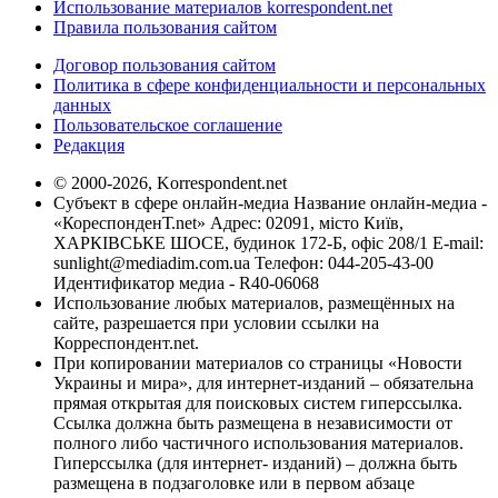
Использование материалов korrespondent.net
Правила пользования сайтом
Договор пользования сайтом
Политика в сфере конфиденциальности и персональных
данных
Пользовательское соглашение
Редакция
© 2000-2026, Korrespondent.net
Субъект в сфере онлайн-медиа Название онлайн-медиа -
«КореспонденТ.net» Адрес: 02091, місто Київ,
ХАРКІВСЬКЕ ШОСЕ, будинок 172-Б, офіс 208/1 E-mail:
sunlight@mediadim.com.ua
Телефон: 044-205-43-00
Идентификатор медиа - R40-06068
Использование любых материалов, размещённых на
сайте, разрешается при условии ссылки на
Корреспондент.net.
При копировании материалов со страницы «Новости
Украины и мира», для интернет-изданий – обязательна
прямая открытая для поисковых систем гиперссылка.
Ссылка должна быть размещена в независимости от
полного либо частичного использования материалов.
Гиперссылка (для интернет- изданий) – должна быть
размещена в подзаголовке или в первом абзаце