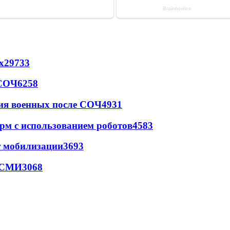
х
29733
 СОЧ
6258
ия военных после СОЧ
4931
рм с использованием роботов
4583
т мобилизации
3693
- СМИ
3068