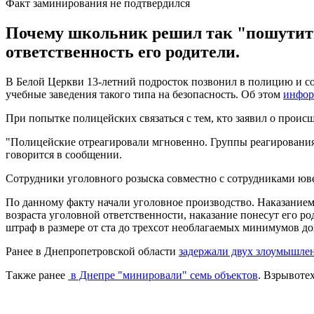
Факт заминирования не подтвердился
Почему школьник решил так "пошутить"
ответственность его родители.
В Белой Церкви 13-летний подросток позвонил в полицию и со
учебные заведения такого типа на безопасность. Об этом
инфор
При попытке полицейских связаться с тем, кто заявил о прои
"Полицейские отреагировали мгновенно. Группы реагирования
говорится в сообщении.
Сотрудники уголовного розыска совместно с сотрудниками юве
По данному факту начали уголовное производство. Наказанием 
возраста уголовной ответственности, наказание понесут его р
штраф в размере от ста до трехсот необлагаемых минимумов дох
Ранее в Днепропетровской области
задержали двух злоумышле
Также ранее
в Днепре "минировали" семь объектов
. Взрывоте