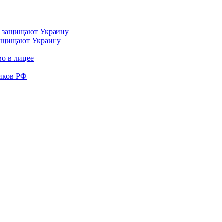
 защищают Украину
во в лицее
иков РФ