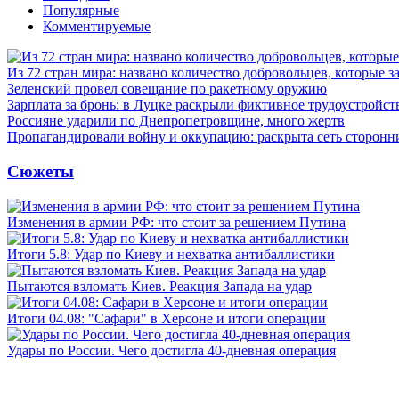
Популярные
Комментируемые
Из 72 стран мира: названо количество добровольцев, которые
Зеленский провел совещание по ракетному оружию
Зарплата за бронь: в Луцке раскрыли фиктивное трудоустройст
Россияне ударили по Днепропетровщине, много жертв
Пропагандировали войну и оккупацию: раскрыта сеть сторонн
Сюжеты
Изменения в армии РФ: что стоит за решением Путина
Итоги 5.8: Удар по Киеву и нехватка антибаллистики
Пытаются взломать Киев. Реакция Запада на удар
Итоги 04.08: "Сафари" в Херсоне и итоги операции
Удары по России. Чего достигла 40-дневная операция