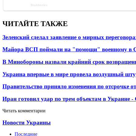
ЧИТАЙТЕ ТАКЖЕ
Зеленский сделал заявление о мирных переговора
Майора ВСП поймали на "помощи" военному в
В Минобороны назвали крайний срок возвращен
Украина впервые в мире провела воздушный шту
Правительство приняло изменения по отсрочке о
Иран готовил удар по трем объектам в Украине 
Читать комментарии
Новости Украины
Последние