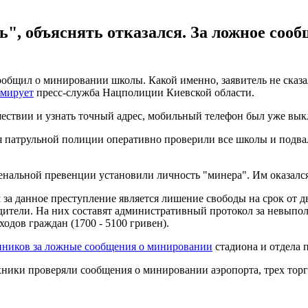
, объяснять отказался. За ложное соо
общил о минировании школы. Какой именно, заявитель не сказа
мирует
пресс-служба Нацполиции Киевской области.
сшествии и узнать точный адрес, мобильный телефон был уже вы
 патрульной полиции оперативно проверили все школы и подвал
нальной превенции установили личность "минера". Им оказался 
за данное преступление является лишение свободы на срок от дв
одители. На них составят административный протокол за невыпо
одов граждан (1700 - 5100 гривен).
нников за ложные сообщения о минировании
стадиона и отдела 
хники проверяли сообщения о минировании аэропорта, трех торг