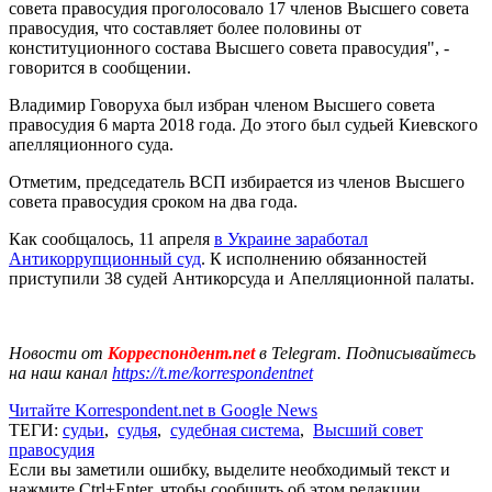
совета правосудия проголосовало 17 членов Высшего совета
правосудия, что составляет более половины от
конституционного состава Высшего совета правосудия", -
говорится в сообщении.
Владимир Говоруха был избран членом Высшего совета
правосудия 6 марта 2018 года. До этого был судьей Киевского
апелляционного суда.
Отметим, председатель ВСП избирается из членов Высшего
совета правосудия сроком на два года.
Как сообщалось, 11 апреля
в Украине заработал
Антикоррупционный суд
. К исполнению обязанностей
приступили 38 судей Антикорсуда и Апелляционной палаты.
Новости от
Корреспондент.net
в Telegram. Подписывайтесь
на наш канал
https://t.me/korrespondentnet
Читайте Korrespondent.net в Google News
ТЕГИ:
судьи
,
судья
,
судебная система
,
Высший совет
правосудия
Если вы заметили ошибку, выделите необходимый текст и
нажмите Ctrl+Enter, чтобы сообщить об этом редакции.