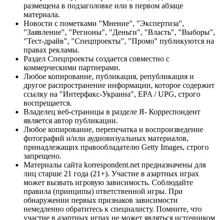
размещена в подзаголовке или в первом абзаце
материала.
Новости с пометками "Мнение", "Экспертиза",
"Заявление", "Регионы", "Деньги", "Власть", "Выборы",
"Тест-драйв", "Спецпроекты", "Промо" публикуются на
правах рекламы.
Раздел Спецпроекты создается совместно с
коммерческими партнерами.
Любое копирование, публикация, републикация и
другое распространение информации, которое содержит
ссылку на "Интерфакс-Украина", EPA / UPG, строго
воспрещается.
Владелец веб-страницы в разделе Я- Корреспондент
является автор публикации.
Любое копирование, перепечатка и воспроизведение
фотографий и/или аудиовизуальных материалов,
принадлежащих правообладателю Getty Images, строго
запрещено.
Материалы сайта korrespondent.net предназначены для
лиц старше 21 года (21+). Участие в азартных играх
может вызвать игровую зависимость. Соблюдайте
правила (принципы) ответственной игры. При
обнаружении первых признаков зависимости
немедленно обратитесь к специалисту. Помните, что
участие в азартных играх не может являться источником