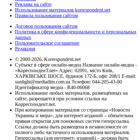
Реклама на сайте
Использование материалов korrespondent.net
Правила пользования сайтом
Договор пользования сайтом
Политика в сфере конфиденциальности и персональных
данных
Пользовательское соглашение
Редакция
© 2000-2026, Korrespondent.net
Субъект в сфере онлайн-медиа Название онлайн-медиа -
«КореспонденТ.net» Адрес: 02091, місто Київ,
ХАРКІВСЬКЕ ШОСЕ, будинок 172-Б, офіс 208/1 E-mail:
sunlight@mediadim.com.ua
Телефон: 044-205-43-00
Идентификатор медиа - R40-06068
Использование любых материалов, размещённых на
сайте, разрешается при условии ссылки на
Корреспондент.net.
При копировании материалов со страницы «Новости
Украины и мира», для интернет-изданий – обязательна
прямая открытая для поисковых систем гиперссылка.
Ссылка должна быть размещена в независимости от
полного либо частичного использования материалов.
Гиперссылка (для интернет- изданий) – должна быть